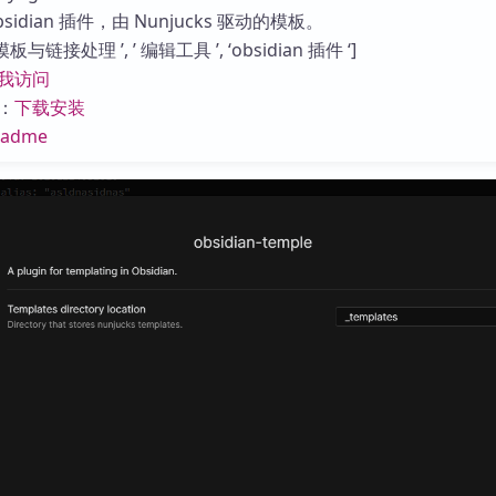
库
idian 插件，由 Nunjucks 驱动的模板。
与链接处理 ’, ’ 编辑工具 ’, ‘obsidian 插件 ‘]
我访问
：
下载安装
eadme