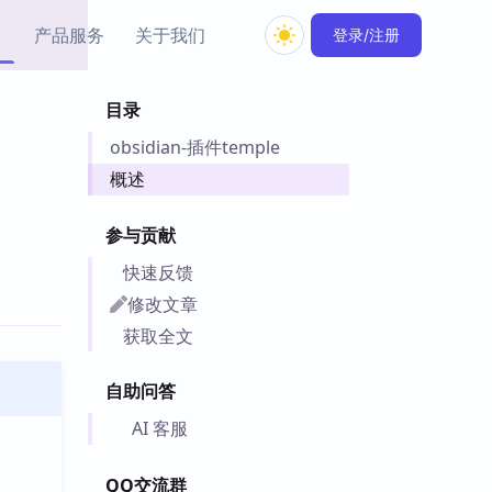
产品服务
关于我们
登录/注册
目录
教程资源
obsidian-插件temple
Simple MindMap
Obsidian 教程
New
rkdown 一键成图的
基础用法、插件与外观
概述
sidian 思维导图插件
片段
参与贡献
ino
Obsidian 主题
快速反馈
Mer 出品的闪念笔记
主题下载与外观美化
件
修改文章
Zotero 教程
获取全文
件集市
Zotero 使用与插件教程
类挂件，丰富笔记页
自助问答
件
件
AI 客服
 卡实例库
telkasten 实践示例
QQ交流群