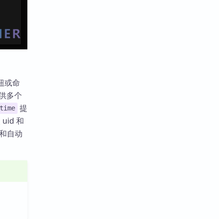
按钮或命
供多个
提
time
 uid 和
和自动