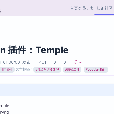
首页
会员计划
知识社区
部
快捷入口
插件与市场
效率产品
社区首页
Obsidian 插件
最近更新
插件市场与国内加速下
Ma
主题标签
载
Ob
an 插件：Temple
协作者
视频教程
PKMer Market
Th
1-01 00:00
发布
401
0
0
分享
加速访问 Obsidian 官方
PK
Top5
文章标签：
热门链接
市场
插
ian社区插件
#
模板与链接处理
#
编辑工具
#
obsidian插件
Zotero 专题
Zotero 插件
挂
Obsidian 专题
Zotero 插件资源与加速
各
Obsidian 核心插
服务
面
Obsidian 社区插
知识管理
ZK
ple
Zet
yng