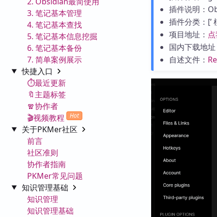
2. Obsidian最简使用
插件说明：Obs
3. 笔记基本管理
插件分类：[’ 模板
4. 笔记基本查找
项目地址：
点
5. 笔记基本信息挖掘
国内下载地址
6. 笔记基本备份
7. 简单案例展示
自述文件：
R
快捷入口
⏱️最近更新
🔖主题标签
🧣协作者
Hot
🎬视频教程
关于PKMer社区
前言
社区准则
协作者指南
PKMer常见问题
知识管理基础
知识管理
知识管理基础