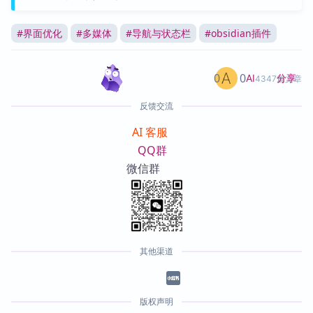
#
界面优化
#
多媒体
#
导航与状态栏
#
obsidian插件
0
0
分享
AI
4347篇文章
反馈交流
AI 客服
QQ群
微信群
其他渠道
版权声明