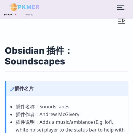
PKMER
概述
目录
Obsidian 插件：
Soundscapes
插件名片
插件名称：Soundscapes
插件作者：Andrew McGivery
插件说明：Adds a music/ambiance (E.g. lofi,
white noise) player to the status bar to help with