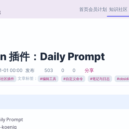
首页
会员计划
知识社区
部
快捷入口
插件与市场
效率产品
社区首页
Obsidian 插件
最近更新
插件市场与国内加速下
Ma
主题标签
载
Ob
an 插件：Daily Prompt
协作者
视频教程
PKMer Market
Th
1-01 00:00
发布
503
0
0
分享
加速访问 Obsidian 官方
PK
Top5
文章标签：
热门链接
市场
插
ian社区插件
#
编辑工具
#
自定义命令
#
笔记与日志
#
obsi
Zotero 专题
Zotero 插件
挂
Obsidian 专题
Zotero 插件资源与加速
各
Obsidian 核心插
服务
面
Obsidian 社区插
知识管理
ZK
y Prompt
Zet
koenig