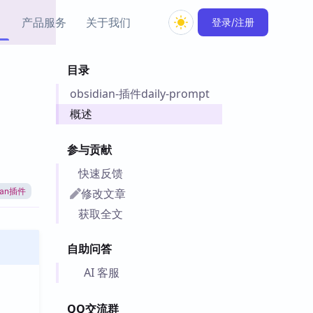
产品服务
关于我们
登录/注册
目录
教程资源
obsidian-插件daily-prompt
Simple MindMap
Obsidian 教程
New
rkdown 一键成图的
基础用法、插件与外观
概述
sidian 思维导图插件
片段
参与贡献
ino
Obsidian 主题
快速反馈
Mer 出品的闪念笔记
主题下载与外观美化
件
修改文章
dian插件
Zotero 教程
获取全文
件集市
Zotero 使用与插件教程
类挂件，丰富笔记页
自助问答
件
件
AI 客服
 卡实例库
telkasten 实践示例
QQ交流群