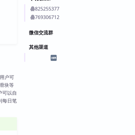
825255377
769306712
微信交流群
其他渠道
。用户可
滑块等
户可以自
到每日笔