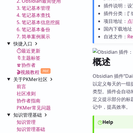
2. Obsidian最简使用
插件说明：设
3. 笔记基本管理
插件分类：[’ 编辑
4. 笔记基本查找
项目地址：
点
5. 笔记基本信息挖掘
国内下载地址
6. 笔记基本备份
7. 简单案例展示
自述文件：
R
快捷入口
⏱️最近更新
🔖主题标签
概述
🧣协作者
Hot
🎬视频教程
Obsidian 插
关于PKMer社区
以定义每天的一组
前言
类型。插件会自动
社区准则
定义提示部分的标
协作者指南
记中，提高效率。
PKMer常见问题
知识管理基础
知识管理
Help
知识管理基础