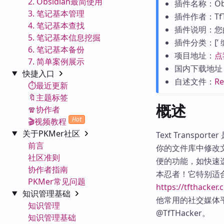
2. Obsidian最简使用
插件名称：Obsidi
3. 笔记基本管理
插件作者：TfT
4. 笔记基本查找
插件说明：您
5. 笔记基本信息挖掘
插件分类：[’ 编辑工
6. 笔记基本备份
项目地址：
点
7. 简单案例展示
国内下载地址
快捷入口
自述文件：
R
⏱️最近更新
🔖主题标签
概述
🧣协作者
Hot
🎬视频教程
关于PKMer社区
Text Transp
前言
你的文件库中修改文件
社区准则
便的功能，如快速选择
协作者指南
本忍者！它特别适合键
PKMer常见问题
https://tfthacker
知识管理基础
他常用的社交媒体平
知识管理
@TfTHacker。
知识管理基础