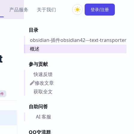
产品服务
关于我们
登录/注册
目录
教程资源
obsidian-插件obsidian42---text-transporter
Simple MindMap
Obsidian 教程
New
rkdown 一键成图的
基础用法、插件与外观
概述
sidian 思维导图插件
片段
t
参与贡献
ino
Obsidian 主题
快速反馈
Mer 出品的闪念笔记
主题下载与外观美化
件
修改文章
Zotero 教程
获取全文
插件
件集市
Zotero 使用与插件教程
类挂件，丰富笔记页
自助问答
件
件
AI 客服
 卡实例库
telkasten 实践示例
QQ交流群