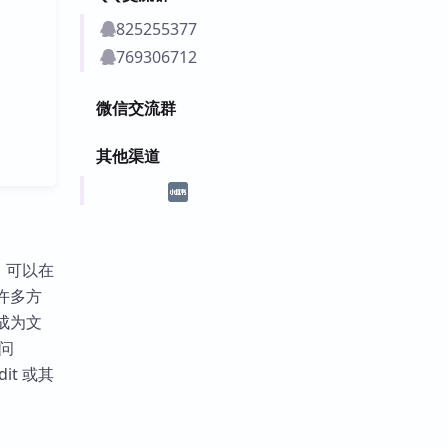
825255377
769306712
微信交流群
其他渠道
具，可以在
了许多方
你成为文
访问
it 或其