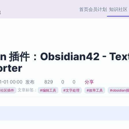
首页
会员计划
知识社区
部
快捷入口
插件与市场
效率产品
社区首页
Obsidian 插件
最近更新
插件市场与国内加速下
Ma
主题标签
载
Ob
an 插件：Obsidian42 - Tex
协作者
rter
视频教程
PKMer Market
Th
加速访问 Obsidian 官方
PK
Top5
热门链接
市场
插
1-01 00:00
发布
829
0
0
分享
Zotero 专题
文章标签：
ian社区插件
#
编辑工具
#
文字处理
#
效率工具
#
obsidian
Zotero 插件
挂
Obsidian 专题
Zotero 插件资源与加速
各
Obsidian 核心插
服务
面
Obsidian 社区插
知识管理
ZK
Zet