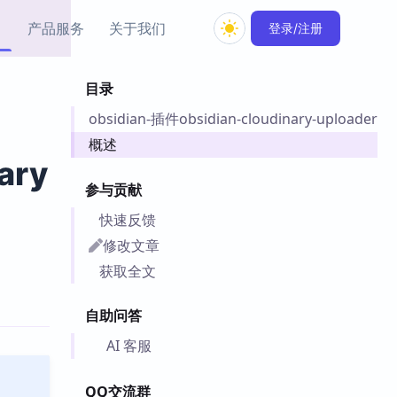
产品服务
关于我们
登录/注册
目录
教程资源
obsidian-插件obsidian-cloudinary-uploader
Simple MindMap
Obsidian 教程
New
rkdown 一键成图的
基础用法、插件与外观
概述
sidian 思维导图插件
片段
ary
参与贡献
ino
Obsidian 主题
快速反馈
Mer 出品的闪念笔记
主题下载与外观美化
件
修改文章
Zotero 教程
获取全文
件集市
Zotero 使用与插件教程
类挂件，丰富笔记页
自助问答
件
件
AI 客服
 卡实例库
telkasten 实践示例
QQ交流群