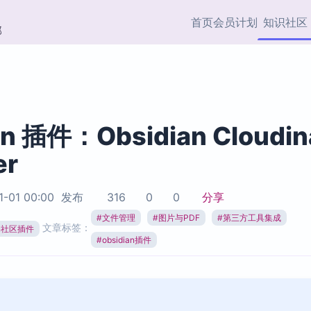
首页
会员计划
知识社区
部
快捷入口
插件与市场
效率产品
社区首页
Obsidian 插件
最近更新
插件市场与国内加速下
Ma
主题标签
载
Ob
an 插件：Obsidian Cloudin
协作者
er
视频教程
PKMer Market
Th
加速访问 Obsidian 官方
PK
Top5
热门链接
市场
插
1-01 00:00
发布
316
0
0
分享
Zotero 专题
#
文件管理
#
图片与PDF
#
第三方工具集成
Zotero 插件
挂
文章标签：
Obsidian 专题
ian社区插件
Zotero 插件资源与加速
各
#
obsidian插件
Obsidian 核心插
服务
面
Obsidian 社区插
知识管理
ZK
Zet