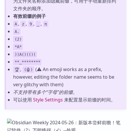
为文件夹名称添加隐藏前缀，可用于手动重新排列
文件夹的顺序。
有效前缀的例子
,
,
,
,
A
z
9
_
π
A.
(2)
*A*
))A()(()(
**_********
,
(⚠️ An emoji works as a prefix,
🏆️
(🤖)
however, editing the folder name seems to be
very glitchy with them)
不支持带有多个“字母”的前缀。
可以使用
Style Settings
来配置显示前缀的时间。