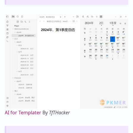
AI for Templater
By
TfTHacker