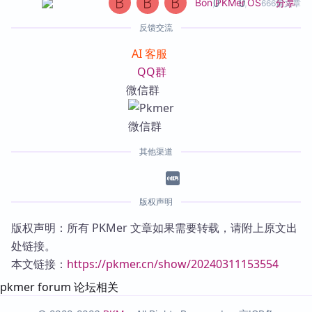
0
0
分享
Bon
,
PKMer
,
OS
666篇文章
反馈交流
AI 客服
QQ群
微信群
其他渠道
版权声明
版权声明：所有 PKMer 文章如果需要转载，请附上原文出
处链接。
本文链接：
https://pkmer.cn/show/20240311153554
pkmer forum 论坛相关