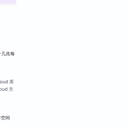
十几兆每
oud 库
ud 方
存空间