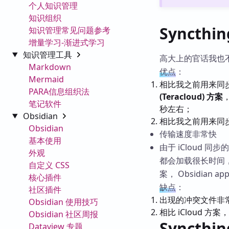
个人知识管理
知识组织
Syncth
知识管理常见问题参考
增量学习-渐进式学习
知识管理工具
高大上的官话我也
Markdown
优点
：
Mermaid
相比我之前用来同步
PARA信息组织法
(Teracloud) 方案
笔记软件
秒左右；
Obsidian
相比我之前用来同步 M
Obsidian
传输速度非常快
基本使用
由于 iCloud 同
外观
都会加载很长时间，体
自定义 CSS
案， Obsidian
核心插件
缺点
：
社区插件
出现的冲突文件非
Obsidian 使用技巧
相比 iCloud 
Obsidian 社区周报
Syncth
Dataview 专题