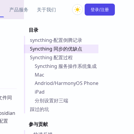
产品服务
关于我们
登录/注册
目录
教程资源
syncthing-配置倒腾记录
Simple MindMap
Obsidian 教程
New
rkdown 一键成图的
基础用法、插件与外观
Syncthing 同步的优缺点
sidian 思维导图插件
片段
Syncthing 配置过程
Syncthing 服务操作系统集成
ino
Obsidian 主题
Mac
Mer 出品的闪念笔记
主题下载与外观美化
件
Andriod/HarmonyOS Phone
Zotero 教程
iPad
件集市
文件同
Zotero 使用与插件教程
分别设置好三端
类挂件，丰富笔记页
件
踩过的坑
idian
件
配置
 卡实例库
参与贡献
telkasten 实践示例