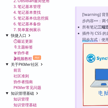
2. Obsidian最简使用
3. 笔记基本管理
4. 笔记基本查找
[!warning]
5. 笔记基本信息挖掘
步内容==：两个 
6. 笔记基本备份
所有笔记
三端
7. 简单案例展示
插件与 CSS
快捷入口
同步方式
：使
⏱️最近更新
🔖主题标签
🧣协作者
Hot
🎬视频教程
关于PKMer社区
前言
社区准则
协作者指南
PKMer常见问题
知识管理基础
知识管理
知识管理基础