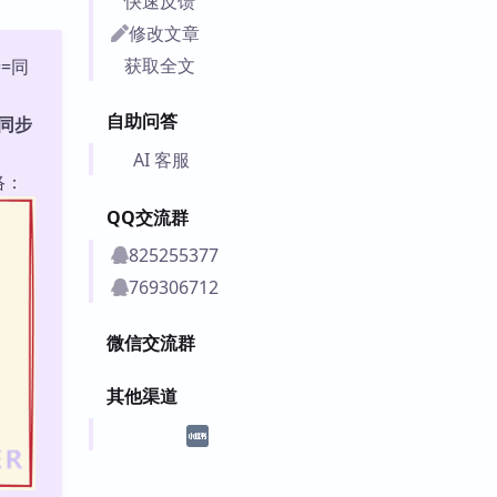
快速反馈
修改文章
获取全文
==同
自助问答
同步
AI 客服
络：
QQ交流群
825255377
769306712
微信交流群
其他渠道