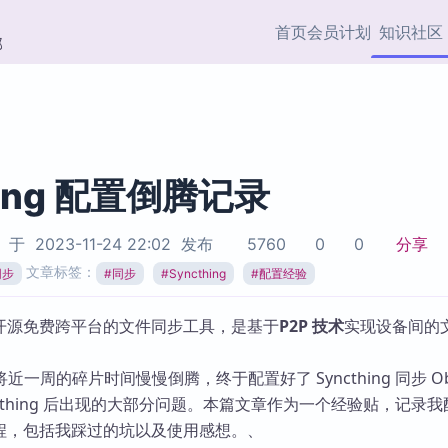
首页
会员计划
知识社区
部
快捷入口
插件与市场
效率产品
社区首页
Obsidian 插件
最近更新
插件市场与国内加速下
Ma
主题标签
载
Ob
hing 配置倒腾记录
协作者
视频教程
PKMer Market
Th
于
2023-11-24 22:02
发布
5760
0
0
分享
加速访问 Obsidian 官方
PK
Top5
文章标签：
热门链接
市场
插
同步
#
同步
#
Syncthing
#
配置经验
Zotero 专题
Zotero 插件
挂
是一款开源免费跨平台的文件同步工具，是基于
P2P 技术
实现设备间的
Obsidian 专题
Zotero 插件资源与加速
各
Obsidian 核心插
服务
面
一周的碎片时间慢慢倒腾，终于配置好了 Syncthing 同步 Obs
Obsidian 社区插
ncthing 后出现的大部分问题。本篇文章作为一个经验贴，记录我
知识管理
ZK
的全过程，包括我踩过的坑以及使用感想。、
Zet