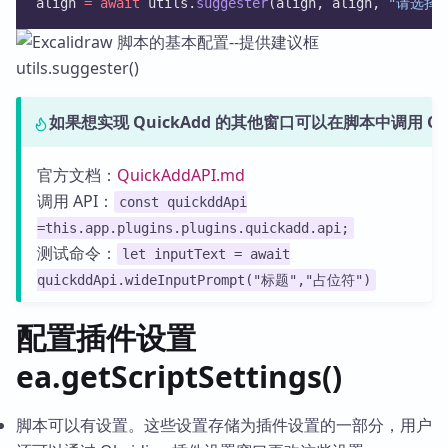
align 
=
await
 utils.
suggester
(align, align, 
"请选择
如果想实现 QuickAdd 的其他窗口可以在脚本中调用 Quic
官方文档：
QuickAddAPI.md
调用 API：
const quickddApi
=this.app.plugins.plugins.quickadd.api;
测试命令：
let inputText = await
quickddApi.wideInputPrompt("标题","占位符")
配置插件设置
ea.getScriptSettings()
脚本可以有设置。这些设置存储为插件设置的一部分，用户