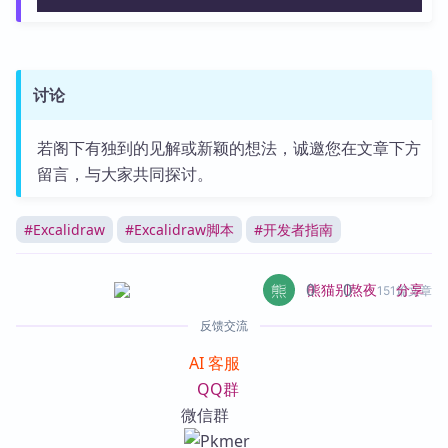
讨论
若阁下有独到的见解或新颖的想法，诚邀您在文章下方
留言，与大家共同探讨。
#
Excalidraw
#
Excalidraw脚本
#
开发者指南
0
0
分享
熊猫别熬夜
151篇文章
反馈交流
AI 客服
QQ群
微信群