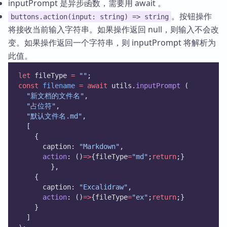
inputPrompt 是异步函数，需要用 await 。
。按钮操作
buttons.action(input: string) => string
将接收当前输入字符串。如果操作返回 null，则输入不会改
变。如果操作返回一个字符串，则 inputPrompt 将解析为
此值。
let
 fileType 
=
""
;
const
filename
=
await
 utils.
inputPrompt
 (
"新文档的文件名"
,
"占位符"
,
"默认文件名.md"
,
  [
    {
      caption: 
"Markdown"
,
action
: ()
=>
{fileType
=
"md"
;
return
;}
		},
    {
      caption: 
"Excalidraw"
,
action
: ()
=>
{fileType
=
"ex"
;
return
;}
    }
  ]