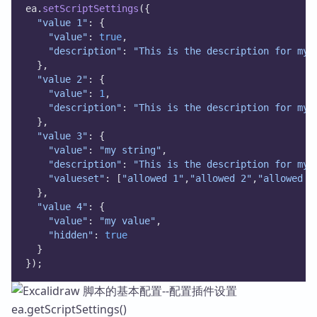
ea.
setScriptSettings
({
"value 1"
: {
"value"
: 
true
,
"description"
: 
"This is the description for my 
  },
"value 2"
: {
"value"
: 
1
,
"description"
: 
"This is the description for my 
  },
"value 3"
: {
"value"
: 
"my string"
,
"description"
: 
"This is the description for my 
"valueset"
: [
"allowed 1"
,
"allowed 2"
,
"allowed 3
  },
"value 4"
: {
"value"
: 
"my value"
,
"hidden"
: 
true
  }        
});