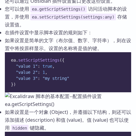
还可以通过 Obsidian 插件设置窗口更改这些设置。
您可以使用
访问活动脚本的设
ea.getScriptSettings()
置，并使用
存储
ea.setScriptSettings(settings:any)
设置值。
在插件设置中显示脚本设置的规则如下：
如果设置是简单的文字（布尔值、数字、字符串），则在设
置中将按原样显示。设置的名称将是值的键。
ea.
setScriptSettings
({ 
"value 1"
: 
true
, 
"value 2"
: 
1
,
"value 3"
: 
"my string"
})
如果设置是一个对象 (Object)，并遵循以下结构，则还可以
添加描述 (description) 和值 (value)。值 (value) 也可以使
用
键隐藏。
hidden