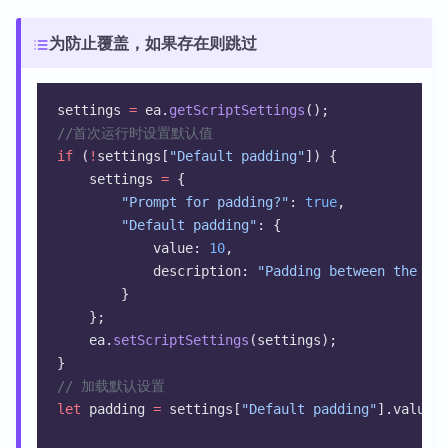
为防止覆盖，如果存在则跳过
settings 
=
 ea.
getScriptSettings
();
//首次运行时设置默认值
if
 (
!
settings[
"Default padding"
]) {
    settings 
=
 {
"Prompt for padding?"
: 
true
,
"Default padding"
: {
            value: 
10
,
            description: 
"Padding between the bo
        }
    };
    ea.
setScriptSettings
(settings);
}
// 加载默认设置
let
 padding 
=
 settings[
"Default padding"
].value;