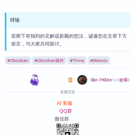
讨论
若阁下有独到的见解或新颖的想法，诚邀您在文章下方
留言，与大家共同探讨。
#
Obsidian
#
Obsidian插件
#
Thino
#
Memos
0
0
分享
Bon
,
PKMer
309篇文章
反馈交流
AI 客服
QQ群
微信群