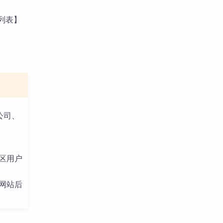
备列表】
公司、
区用户
在网站后