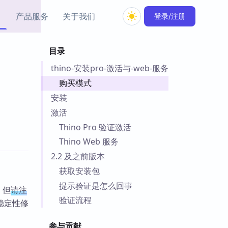
产品服务
关于我们
登录/注册
目录
教程资源
thino-安装pro-激活与-web-服务
Simple MindMap
Obsidian 教程
New
rkdown 一键成图的
基础用法、插件与外观
购买模式
sidian 思维导图插件
片段
安装
激活
ino
Obsidian 主题
Thino Pro 验证激活
Mer 出品的闪念笔记
主题下载与外观美化
件
Thino Web 服务
Zotero 教程
2.2 及之前版本
件集市
Zotero 使用与插件教程
获取安装包
类挂件，丰富笔记页
件
提示验证是怎么回事
。但
请注
件
验证流程
稳定性修
 卡实例库
telkasten 实践示例
参与贡献