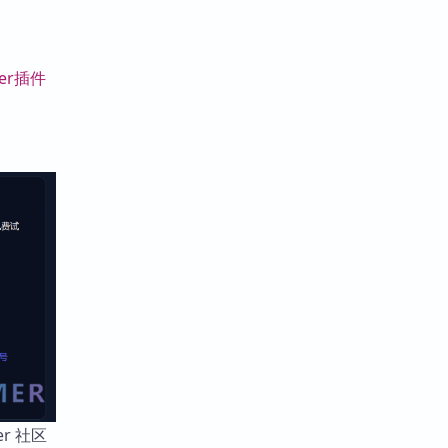
er插件
r 社区