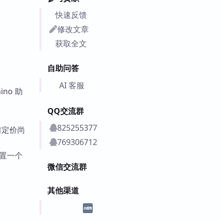
快速反馈
修改文章
获取全文
自助问答
AI 客服
no 助
QQ交流群
825255377
目前定价尚
769306712
设置一个
微信交流群
其他渠道