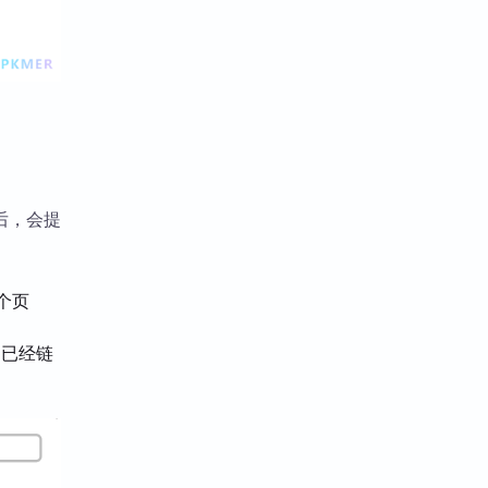
后，会提
个页
已经链