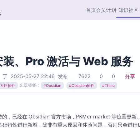
首页
会员计划
知识社区
部
快捷入口
插件与市场
效率产品
社区首页
Obsidian 插件
最近更新
插件市场与国内加速下
Ma
主题标签
载
Ob
 安装、Pro 激活与 Web 服务
协作者
视频教程
PKMer Market
Th
于
2025-05-27 22:46
发布
7622
0
0
分享
加速访问 Obsidian 官方
PK
Top5
文章标签：
热门链接
市场
插
ian社区插件
#
Obsidian
#
Obsidian插件
#
Thino
Zotero 专题
Zotero 插件
挂
Obsidian 专题
Zotero 插件资源与加速
各
Obsidian 核心插
服务
面
费的，已经在 Obsidian 官方市场，PKMer market 等位置更新
Obsidian 社区插
基础特性进行新增，除非有重大原因和体验问题，否则只会进行
知识管理
ZK
Zet