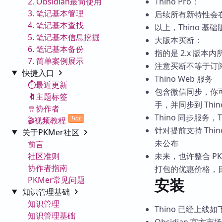
2. Obsidian最简使用
Thino Pro：
3. 笔记基本管理
后续所有新特性会
4. 笔记基本查找
以上，Thino 基础
5. 笔记基本信息挖掘
大版本买断：
6. 笔记基本备份
指的是 2.x 版
7. 简单案例展示
注意买断不等于订阅，
快捷入口
Thino Web 服务
⏱️最近更新
包含微信同步，你可以
🔖主题标签
手，并同步到 Thin
🧣协作者
Thino 同步服务
Hot
🎬视频教程
针对提前支持 Thi
关于PKMer社区
未公布
前言
社区准则
未来，也许整合 PKM
协作者指南
打包的优惠价格，
PKMer常见问题
安装
知识管理基础
知识管理
Thino 已经上线
知识管理基础