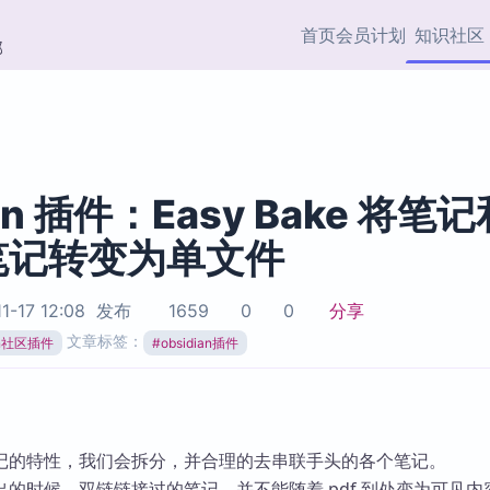
首页
会员计划
知识社区
部
快捷入口
插件与市场
效率产品
社区首页
Obsidian 插件
最近更新
插件市场与国内加速下
Ma
主题标签
载
Ob
ian 插件：Easy Bake 将笔记
协作者
笔记转变为单文件
视频教程
PKMer Market
Th
加速访问 Obsidian 官方
PK
Top5
热门链接
市场
插
1-17 12:08
发布
1659
0
0
分享
Zotero 专题
文章标签：
ian社区插件
#
obsidian插件
Zotero 插件
挂
Obsidian 专题
Zotero 插件资源与加速
各
Obsidian 核心插
服务
面
Obsidian 社区插
知识管理
ZK
记的特性，我们会拆分，并合理的去串联手头的各个笔记。
Zet
的时候，双链链接过的笔记，并不能随着 pdf 到处变为可见内