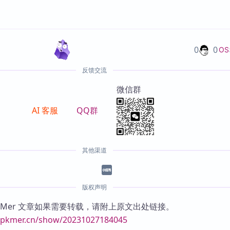
0
0
OS
反馈交流
微信群
AI 客服
QQ群
其他渠道
版权声明
KMer 文章如果需要转载，请附上原文出处链接。
//pkmer.cn/show/20231027184045