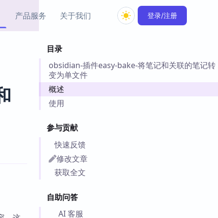
产品服务
关于我们
登录/注册
目录
教程资源
obsidian-插件easy-bake-将笔记和关联的笔记转
Simple MindMap
Obsidian 教程
New
变为单文件
rkdown 一键成图的
基础用法、插件与外观
sidian 思维导图插件
片段
概述
和
使用
ino
Obsidian 主题
Mer 出品的闪念笔记
主题下载与外观美化
参与贡献
件
快速反馈
Zotero 教程
件集市
修改文章
Zotero 使用与插件教程
类挂件，丰富笔记页
获取全文
件
件
自助问答
 卡实例库
telkasten 实践示例
AI 客服
容，这