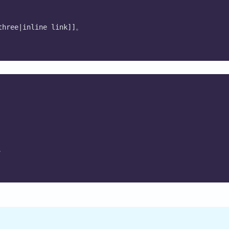
hree|inline link]]。
。