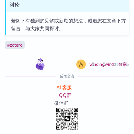
讨论
若阁下有独到的见解或新颖的想法，诚邀您在文章下方
留言，与大家共同探讨。
#
zotero
0
0
分享
windingwind
36篇文章
反馈交流
AI 客服
QQ群
微信群