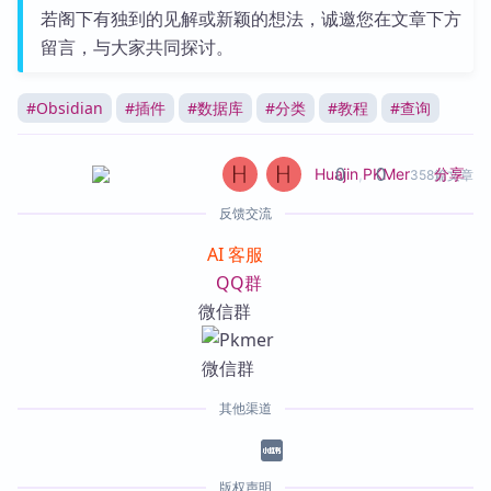
若阁下有独到的见解或新颖的想法，诚邀您在文章下方
留言，与大家共同探讨。
#
Obsidian
#
插件
#
数据库
#
分类
#
教程
#
查询
0
0
分享
Huajin
,
PKMer
358篇文章
反馈交流
AI 客服
QQ群
微信群
其他渠道
版权声明