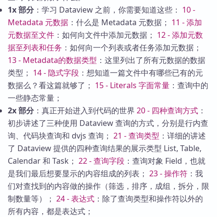
1x 部分
：学习 Dataview 之前，你需要知道这些：
10 -
Metadata 元数据
：什么是 Metadata 元数据；
11 - 添加
元数据至文件
：如何向文件中添加元数据；
12 - 添加元数
据至列表和任务
：如何向一个列表或者任务添加元数据；
13 - Metadata的数据类型
：这里列出了所有元数据的数据
类型；
14 - 隐式字段
：想知道一篇文件中有哪些已有的元
数据么？看这篇就够了；
15 - Literals 字面常量
：查询中的
一些静态常量；
2x 部分
：真正开始进入到代码的世界
20 - 四种查询方式
：
初步讲述了三种使用 Dataview 查询的方式，分别是行内查
询、代码块查询和 dvjs 查询；
21 - 查询类型
：详细的讲述
了 Dataview 提供的四种查询结果的展示类型 List, Table,
Calendar 和 Task；
22 - 查询字段
：查询对象 Field，也就
是我们最后想要显示的内容组成的列表；
23 - 操作符
：我
们对查找到的内容做的操作（筛选，排序，成组，拆分，限
制数量等）；
24 - 表达式
：除了查询类型和操作符以外的
所有内容，都是表达式；