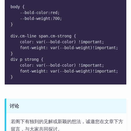
body {
    --bold-color:red;
    --bold-weight:700;
}
div.cm-line span.cm-strong {
	color: var(--bold-color) !important;
	font-weight: var(--bold-weight)!important;
}
div p strong {
	color: var(--bold-color) !important;
	font-weight: var(--bold-weight)!important;
}
讨论
若阁下有独到的见解或新颖的想法，诚邀您在文章下方
留言，与大家共同探讨。