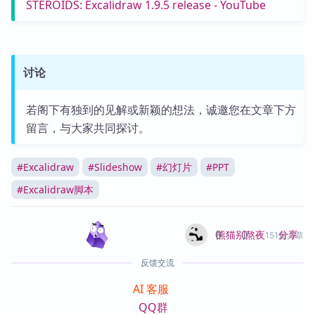
STEROIDS: Excalidraw 1.9.5 release - YouTube
讨论
若阁下有独到的见解或新颖的想法，诚邀您在文章下方
留言，与大家共同探讨。
#
Excalidraw
#
Slideshow
#
幻灯片
#
PPT
#
Excalidraw脚本
0
0
分享
熊猫别熬夜
151篇文章
反馈交流
AI 客服
QQ群