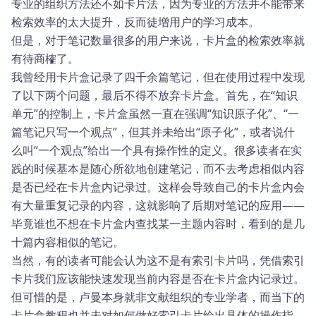
专业的组织方法还不如卡片法，因为专业的方法并不能带来
检索效率的太大提升，反而徒增用户的学习成本。
但是，对于笔记数量很多的用户来说，卡片盒的检索效率就
有待商榷了。
我曾经用卡片盒记录了四千余篇笔记，但在使用过程中发现
了以下两个问题，最后不得不放弃卡片盒。首先，在“知识
单元”的控制上，卡片盒虽然一直在强调“知识原子化”、“一
篇笔记只写一个观点”，但其并未给出“原子化”，或者说什
么叫“一个观点”给出一个具有操作性的定义。很多读者在实
践的时候基本是随心所欲地创建笔记，而不去考虑相似内容
是否已经在卡片盒内记录过。这样会导致自己的卡片盒内会
有大量重复记录的内容，这就影响了后期对笔记的应用——
毕竟谁也不想在卡片盒内查找某一主题内容时，看到的是几
十篇内容相似的笔记。
当然，有的读者可能会认为这不是有索引卡片吗，凭借索引
卡片我们应该能快速发现当前内容是否在卡片盒内记录过。
但可惜的是，卢曼本身就非文献组织的专业学者，而当下的
卡片盒教程也并未对如何做好索引卡片给出具体的操作指