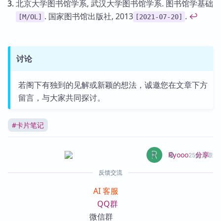
北京大学图书馆学系, 武汉大学图书馆学系. 图书馆学基础
. 国家图书馆出版社, 2013
.
↩
[M/OL]
[2021-07-20]
讨论
若阁下有独到的见解或新颖的想法，诚邀您在文章下方
留言，与大家共同探讨。
#
卡片笔记
0
0
分享
Ryooo
25篇文章
反馈交流
AI 客服
QQ群
微信群