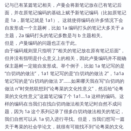
记与已有某篇笔记相关，卢曼会将新笔记放在已有笔记后
面，并在原笔记编码的基础上赋予新笔记编码（比如原笔记
是 1a，新笔记就是 1a1）。这就使得编码在许多情况下会
自发形成一个主题树，比如 1a 编码打头的笔记大多关于 a
主题，2a 编码打头的笔记多数是与 b 主题相关。
但是，卢曼编码的问题也正在于此。
由于编码规则里只指明了“相关的笔记放在原有笔记后面”，
但并没有指明是什么意义上的相关，因此卢曼编码并不能确
保主题树一定能自发形成。举个例子，比如 1a 笔记写的是
“白切鸡的做法”，1a1 笔记写的是“白切鸡的做法 2”，1a1a
笔记写的是“白切鸡的做法 3”……如果哪天我在写“白切鸡的
做法 n”时突然联想到“论粤菜的文化性意义”，然后给“论粤
菜的文化性意义”这篇笔记编了个 1a1…1a 这样的编码。这
样的编码在当我们在找白切鸡做法相关笔记时自然不成问
题，因为 1a 这个系列记录了很多白切鸡做法相关的笔记，
我们自然可以从 1a 切入进行寻找。但是，当我们想写一篇
关于粤菜的社会学论文，就很有可能找不到“论粤菜的文化