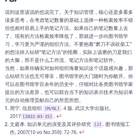
说到这里该说的也说完了。关于知识管理，核心还是多看多
读多思考，在考虑笔记数量的基础上选择一种检索效率不错
但也相对容易上手的笔记方法。如果自己的笔记数量上去
了、现有的方法检索效率降低了，那就进一步向图书馆学
习，学习更为严谨的组织方法。不要抱着“磨刀不误砍柴工”
的想法掉入钻研“笔记方法”的怪圈，实际上该磨的刀是我们
的大脑，而不是什么工作流、笔记方法和笔记软件。
当然，如果你确实对如何组织海量知识这个话题感兴趣，那
么钻研方法也无可厚非，图书馆学的大门随时为你敞开。你
可以在图书馆学百余年的历史中，仔细对比各类图书馆学家
提出的方法差异，也可以联合当下的知识表示技术为知识单
元的自动推理贡献自己的所思所想。
Footnotes
周宁. 信息组织
. 4 版. 武汉大学出版社,
[M/OL]
2017
.
↩
[2022-03-15]
文庭孝. 知识单元的演变及其评价研究
. 图书情报工
[J]
作, 2007(10 vo No.359): 72-76.
↩