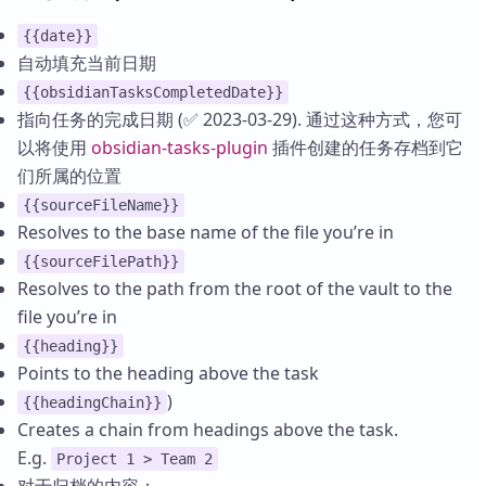
{{date}}
自动填充当前日期
{{obsidianTasksCompletedDate}}
指向任务的完成日期 (✅ 2023-03-29). 通过这种方式，您可
以将使用
obsidian-tasks-plugin
插件创建的任务存档到它
们所属的位置
{{sourceFileName}}
Resolves to the base name of the file you’re in
{{sourceFilePath}}
Resolves to the path from the root of the vault to the
file you’re in
{{heading}}
Points to the heading above the task
)
{{headingChain}}
Creates a chain from headings above the task.
E.g.
Project 1 > Team 2