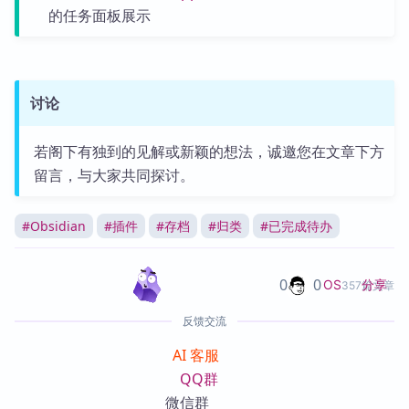
的任务面板展示
讨论
若阁下有独到的见解或新颖的想法，诚邀您在文章下方
留言，与大家共同探讨。
#
Obsidian
#
插件
#
存档
#
归类
#
已完成待办
0
0
分享
OS
357篇文章
反馈交流
AI 客服
QQ群
微信群