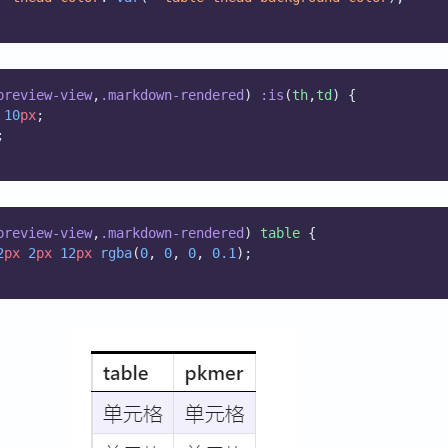
preview-view
,
.markdown-rendered
) 
:is
(
th
,
td
) {
10
px
;
;
preview-view
,
.markdown-rendered
) 
table
 {
2
px
2
px
12
px
rgba
(
0
, 
0
, 
0
, 
0.1
);