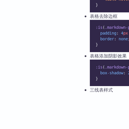
}
表格去除边框
:is
(
.markdown-
padding
: 
4
px
border
: 
none
}
表格添加阴影效果
:is
(
.markdown-
box-shadow
: 
}
三线表样式