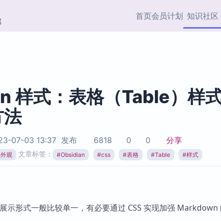
首页
会员计划
知识社区
部
快捷入口
插件与市场
效率产品
社区首页
Obsidian 插件
最近更新
插件市场与国内加速下
Ma
主题标签
载
Ob
ian 样式：表格（Table）样
协作者
方法
视频教程
PKMer Market
Th
加速访问 Obsidian 官方
PK
Top5
热门链接
市场
插
3-07-03 13:37
发布
6818
0
0
分享
Zotero 专题
文章标签：
an外观
#
Obsidian
#
css
#
表格
#
Table
#
样式
Zotero 插件
挂
Obsidian 专题
Zotero 插件资源与加速
各
Obsidian 核心插
服务
面
Obsidian 社区插
知识管理
ZK
表格展示形式一般比较单一，有必要通过 CSS 实现加强 Markdown
Zet