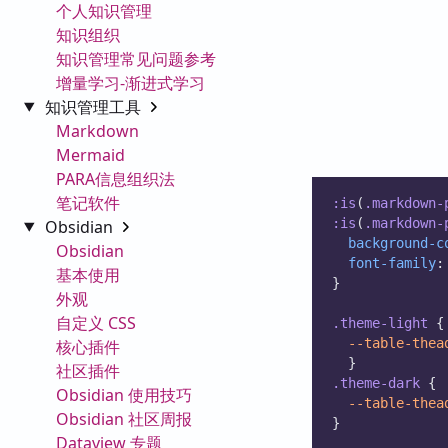
个人知识管理
知识组织
知识管理常见问题参考
增量学习-渐进式学习
知识管理工具
Markdown
Mermaid
PARA信息组织法
笔记软件
:is
(
.markdown-
:is
(
.markdown-
Obsidian
background-c
Obsidian
font-family
:
基本使用
}
外观
自定义 CSS
.theme-light
 {
--table-thea
核心插件
  }
社区插件
.theme-dark
 {
Obsidian 使用技巧
--table-thea
Obsidian 社区周报
}  
Dataview 专题