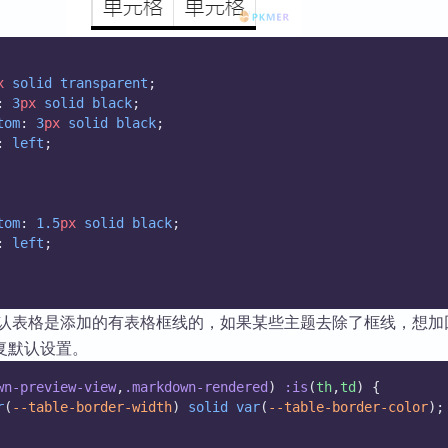
x
solid
transparent
;
: 
3
px
solid
black
;
tom
: 
3
px
solid
black
;
: 
left
;
tom
: 
1.5
px
solid
black
;
: 
left
;
默认表格是添加的有表格框线的，如果某些主题去除了框线，想加
复默认设置。
wn-preview-view
,
.markdown-rendered
) 
:is
(
th
,
td
) {
r
(
--table-border-width
) 
solid
var
(
--table-border-color
);