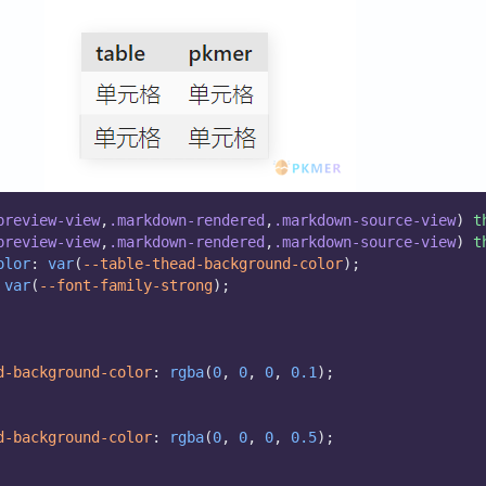
preview-view
,
.markdown-rendered
,
.markdown-source-view
) 
t
preview-view
,
.markdown-rendered
,
.markdown-source-view
) 
t
olor
: 
var
(
--table-thead-background-color
);
 
var
(
--font-family-strong
);
d-background-color
: 
rgba
(
0
, 
0
, 
0
, 
0.1
);
d-background-color
: 
rgba
(
0
, 
0
, 
0
, 
0.5
);