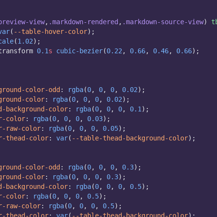
preview-view
,
.markdown-rendered
,
.markdown-source-view
) 
t
var
(
--table-hover-color
);
cale
(
1.02
);
transform 
0.1
s
cubic-bezier
(
0.22
, 
0.66
, 
0.46
, 
0.66
);
ground-color-odd
: 
rgba
(
0
, 
0
, 
0
, 
0.02
);
ground-color
: 
rgba
(
0
, 
0
, 
0
, 
0.02
);
d-background-color
: 
rgba
(
0
, 
0
, 
0
, 
0.1
);
r-color
: 
rgba
(
0
, 
0
, 
0
, 
0.03
);
r-raw-color
: 
rgba
(
0
, 
0
, 
0
, 
0.05
);
r-thead-color
: 
var
(
--table-thead-background-color
);
ground-color-odd
: 
rgba
(
0
, 
0
, 
0
, 
0.3
);
ground-color
: 
rgba
(
0
, 
0
, 
0
, 
0.3
);
d-background-color
: 
rgba
(
0
, 
0
, 
0
, 
0.5
);
r-color
: 
rgba
(
0
, 
0
, 
0
, 
0.5
);
r-raw-color
: 
rgba
(
0
, 
0
, 
0
, 
0.5
);
r-thead-color
: 
var
(
--table-thead-background-color
);