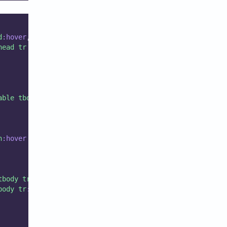
d
:hover
,
head
tr
>
th
:nth-child
(
2n+2
)
:hover
 {
able
tbody
>
tr
:hover
 {
h
:hover
 {
tbody
tr
:nth-child
(
odd
)
:hover
,
body
tr
:hover
{