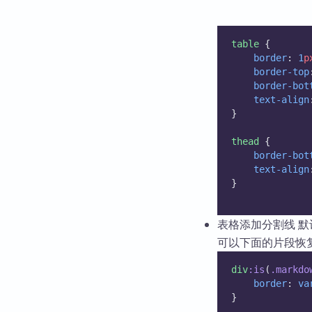
table
 {
border
: 
1
p
border-top
border-bot
text-align
}
thead
 {
border-bot
text-align
}
表格添加分割线 
可以下面的片段恢
div
:is
(
.markdo
border
: 
va
}