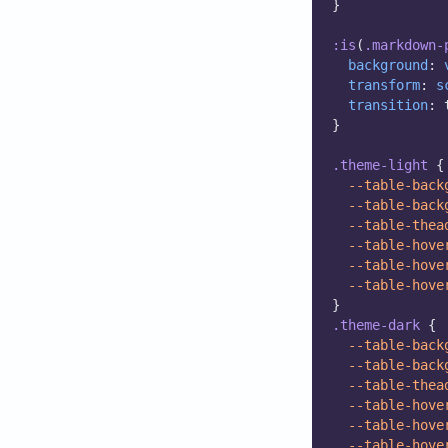
}
:is
(
.markdown-
background
: 
transform
: 
s
transition
: 
}
.theme-light
 {
--table-back
--table-back
--table-thea
--table-hove
--table-hove
--table-hove
}
.theme-dark
 {
--table-back
--table-back
--table-thea
--table-hove
--table-hove
--table-hove