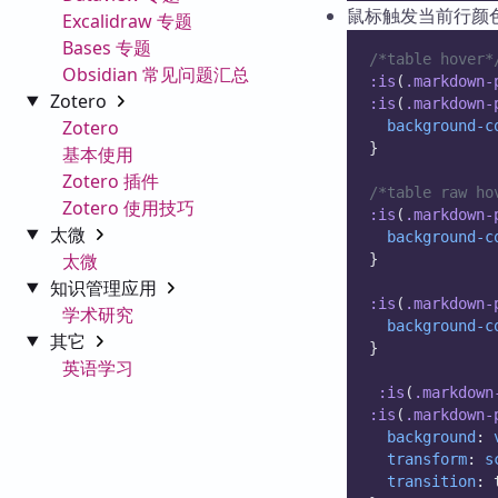
鼠标触发当前行颜
Excalidraw 专题
Bases 专题
/*table hover*
Obsidian 常见问题汇总
:is
(
.markdown-
Zotero
:is
(
.markdown-
Zotero
background-c
}
基本使用
Zotero 插件
/*table raw ho
Zotero 使用技巧
:is
(
.markdown-
太微
background-c
太微
}
知识管理应用
:is
(
.markdown-
学术研究
background-c
其它
}
英语学习
:is
(
.markdown
:is
(
.markdown-
background
: 
transform
: 
s
transition
: 