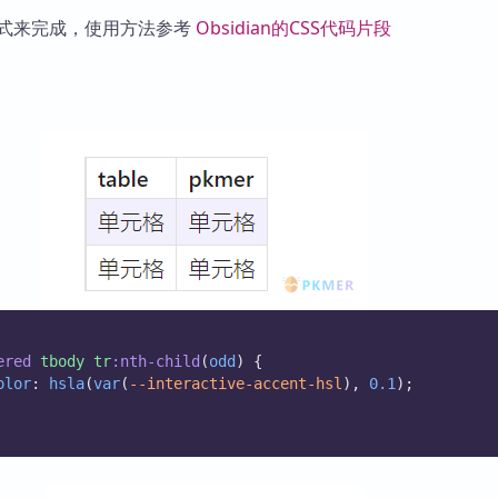
库
样式来完成，使用方法参考
Obsidian的CSS代码片段
ered
tbody
tr
:nth-child
(
odd
) {
olor
: 
hsla
(
var
(
--interactive-accent-hsl
), 
0.1
);