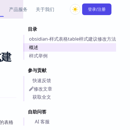
产品服务
关于我们
登录/注册
目录
教程资源
obsidian-样式表格table样式建议修改方法
Simple MindMap
Obsidian 教程
New
rkdown 一键成图的
基础用法、插件与外观
概述
sidian 思维导图插件
片段
式建
样式举例
ino
Obsidian 主题
参与贡献
Mer 出品的闪念笔记
主题下载与外观美化
件
快速反馈
Zotero 教程
修改文章
件集市
Zotero 使用与插件教程
获取全文
类挂件，丰富笔记页
件
自助问答
件
 卡实例库
AI 客服
 的表格
telkasten 实践示例