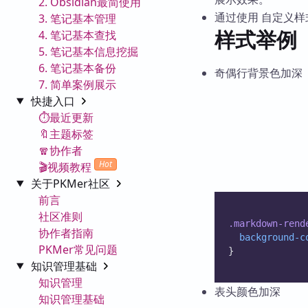
2. Obsidian最简使用
通过使用 自定义
3. 笔记基本管理
样式举例
4. 笔记基本查找
5. 笔记基本信息挖掘
6. 笔记基本备份
奇偶行背景色加深
7. 简单案例展示
快捷入口
⏱️最近更新
🔖主题标签
🧣协作者
Hot
🎬视频教程
关于PKMer社区
前言
社区准则
.markdown-rend
协作者指南
background-c
PKMer常见问题
}
知识管理基础
知识管理
表头颜色加深
知识管理基础