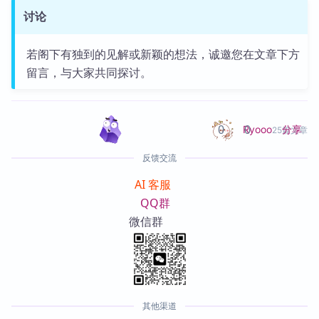
讨论
若阁下有独到的见解或新颖的想法，诚邀您在文章下方
留言，与大家共同探讨。
0
0
分享
Ryooo
25篇文章
反馈交流
AI 客服
QQ群
微信群
其他渠道