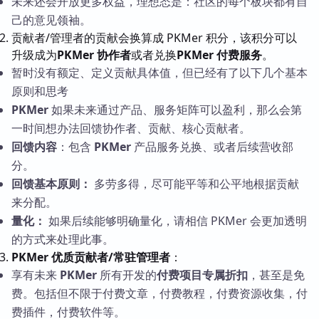
未来还会开放更多权益，理想态是：社区的每个板块都有自
己的意见领袖。
贡献者/管理者的贡献会换算成 PKMer 积分，该积分可以
升级成为
PKMer 协作者
或者兑换
PKMer 付费服务
。
暂时没有额定、定义贡献具体值，但已经有了以下几个基本
原则和思考
PKMer
如果未来通过产品、服务矩阵可以盈利，那么会第
一时间想办法回馈协作者、贡献、核心贡献者。
回馈内容
：包含
PKMer
产品服务兑换、或者后续营收部
分。
回馈基本原则：
多劳多得，尽可能平等和公平地根据贡献
来分配。
量化：
如果后续能够明确量化，请相信 PKMer 会更加透明
的方式来处理此事。
PKMer 优质贡献者/常驻管理者
：
享有未来
PKMer
所有开发的
付费项目专属折扣
，甚至是免
费。包括但不限于付费文章，付费教程，付费资源收集，付
费插件，付费软件等。