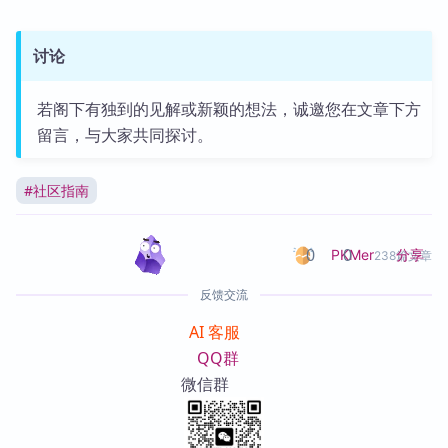
讨论
若阁下有独到的见解或新颖的想法，诚邀您在文章下方
留言，与大家共同探讨。
#
社区指南
0
0
分享
PKMer
238篇文章
反馈交流
AI 客服
QQ群
微信群