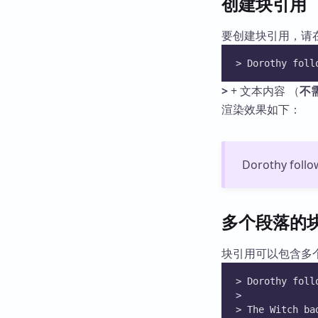
创建块引用
要创建块引用，请
> Dorothy foll
>
+ 文本内容 （
不
渲染效果如下：
Dorothy follo
多个段落的
块引用可以包含多
> Dorothy foll
>
> The Witch ba