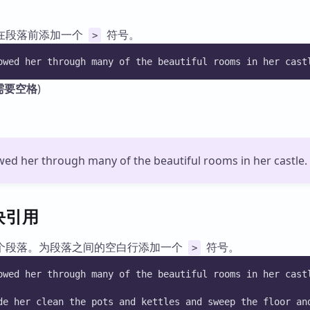
在段落前添加一个
符号。
>
owed her through many of the beautiful rooms in her cast
需要空格
)
wed her through many of the beautiful rooms in her castle.
块引用
个段落。为段落之间的空白行添加一个
符号。
>
owed her through many of the beautiful rooms in her cast
de her clean the pots and kettles and sweep the floor an