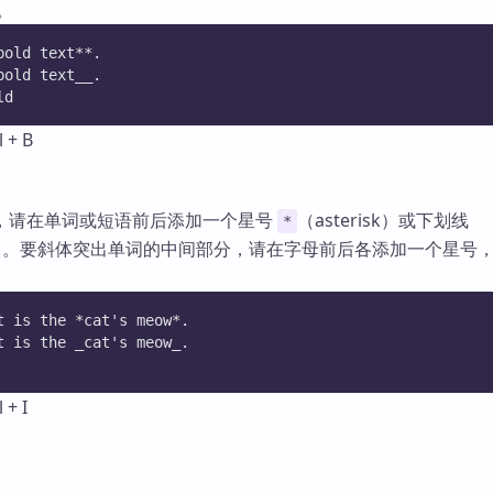
）。
bold text**.
bold text__.
ld
+ B
，请在单词或短语前后添加一个星号
（asterisk）或下划线
*
ore）。要斜体突出单词的中间部分，请在字母前后各添加一个星号
t is the *cat's meow*.
t is the _cat's meow_.
+ I