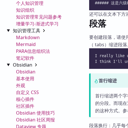
个人知识管理
###### 这是六
知识组织
还可以在文本下方添
知识管理常见问题参考
段落
增量学习-渐进式学习
知识管理工具
要创建段落，请使用
Markdown
Mermaid
（ tabs）缩进段
PARA信息组织法
I really like 
笔记软件
I think I'll u
Obsidian
Obsidian
基本使用
首行缩进
外观
自定义 CSS
首行缩进两个字
核心插件
的分段。而现在通
社区插件
的这种方式。
Obsidian 使用技巧
Obsidian 社区周报
段落换行：几乎每个
Dataview 专题