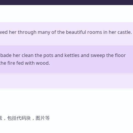
wed her through many of the beautiful rooms in her castle.
bade her clean the pots and kettles and sweep the floor
he fire fed with wood.
素，包括代码块，图片等