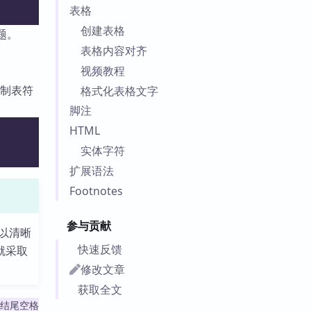
表格
创建表格
题。
表格内容对齐
视频教程
或制表符
格式化表格文字
脚注
HTML
实体字符
扩展语法
Footnotes
参与贡献
以清晰
快速反馈
就采取
修改文章
获取全文
结尾空格