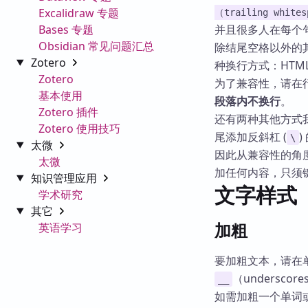
Excalidraw 专题
（trailing whites
Bases 专题
并且很多人在每个
Obsidian 常见问题汇总
除结尾空格以外的其
Zotero
种换行方式：HTM
Zotero
为了兼容性，请在行
基本使用
段落内不换行
。
Zotero 插件
还有两种其他方式我
Zotero 使用技巧
尾添加反斜杠 (
\
太微
因此从兼容性的角
太微
加任何内容，只须
知识管理应用
文字样式
学术研究
其它
加粗
英语学习
要加粗文本，请在
（underscor
__
如需加粗一个单词