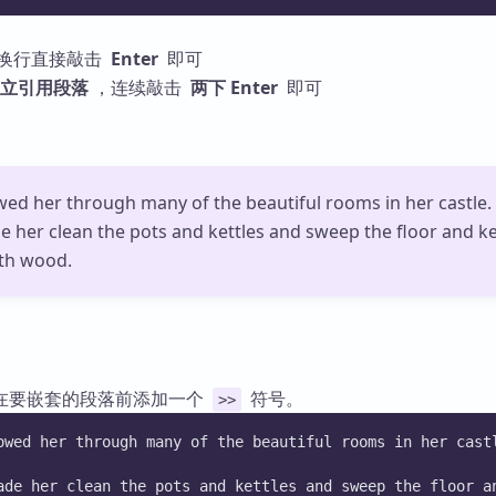
换行直接敲击
Enter
即可
立引用段落
，连续敲击
两下 Enter
即可
wed her through many of the beautiful rooms in her castle.
e her clean the pots and kettles and sweep the floor and k
ith wood.
在要嵌套的段落前添加一个
符号。
>>
owed her through many of the beautiful rooms in her cast
ade her clean the pots and kettles and sweep the floor a