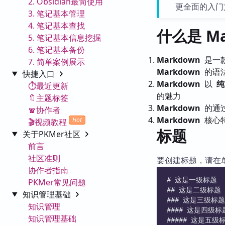
2. Obsidian最简使用
更全面的入门
3. 笔记基本管理
4. 笔记基本查找
什么是 Ma
5. 笔记基本信息挖掘
6. 笔记基本备份
Markdown
是一款
7. 简单案例展示
Markdown
的语法
快捷入口
Markdown
以
纯
⏱️最近更新
的魅力
🔖主题标签
Markdown
的通
🧣协作者
Markdown
核心
Hot
🎬视频教程
标题
关于PKMer社区
前言
社区准则
要创建标题，请在单
协作者指南
# 这是一级标题
PKMer常见问题
## 这是二级标题
知识管理基础
### 这是三级标题
知识管理
#### 这是四级标
知识管理基础
##### 这是五级