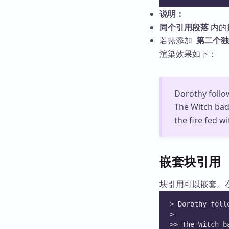
说明：
同个引用段落
内的
若需添加
第二个独
渲染效果如下：
Dorothy follo
The Witch bad
the fire fed w
嵌套块引用
块引用可以嵌套。
> Dorothy foll
>
>> The Witch b