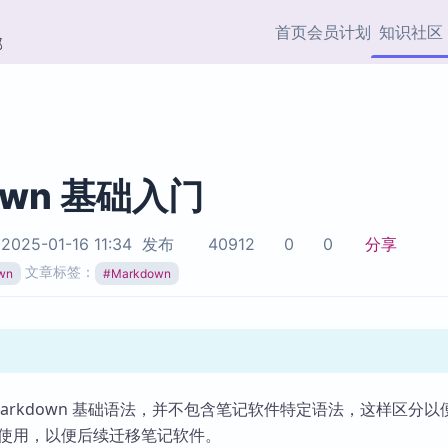
首页
会员计划
知识社区
部
快捷入口
插件与市场
效率产品
社区首页
Obsidian 插件
最近更新
插件市场与国内加速下
Ma
主题标签
载
Ob
own 基础入门
协作者
视频教程
PKMer Market
Th
2025-01-16 11:34
发布
40912
0
0
分享
加速访问 Obsidian 官方
PK
Top5
文章标签：
热门链接
市场
插
wn
#
Markdown
Zotero 专题
Zotero 插件
挂
Obsidian 专题
Zotero 插件资源与加速
各
Obsidian 核心插
服务
面
Obsidian 社区插
Markdown 基础语法，并不包含笔记软件特定语法，这样区分以
知识管理
ZK
使用，以便后续迁移笔记软件。
Zet