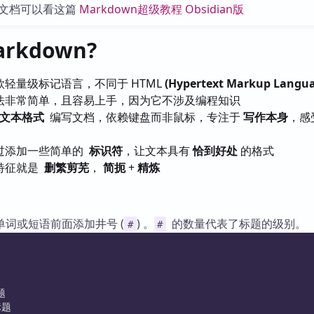
库
文档可以看这篇
Markdown超级教程 Obsidian版
rkdown?
轻量级标记语言，不同于 HTML
(Hypertext Markup Langu
非常简单，且容易上手，因为它不涉及编程知识
文本格式
编写文档，依赖键盘而非鼠标，专注于
写作本身
，感
过添加一些简单的
标识符
，让文本具有
恰到好处
的格式
特征就是
删繁剪芜
，
简扼
+
精炼
词或短语前面添加井号 (
) 。
的数量代表了标题的级别。
#
#
题
标题