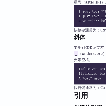
星号（asterisks
I just love **
I just love __
Love **is** bo
快捷键通常为：Ctrl 
斜体
要用斜体显示文本
（undersc
_
要带空格。
Italicized tex
Italicized tex
A *cat* meow
快捷键通常为：Ctrl 
引用