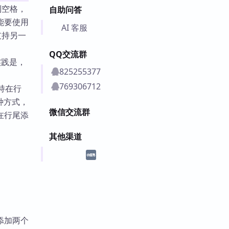
到空格，
自助问答
能要使用
AI 客服
支持另一
QQ交流群
践是，
825255377
769306712
持在行
此种方式，
微信交流群
在行尾添
其他渠道
添加两个