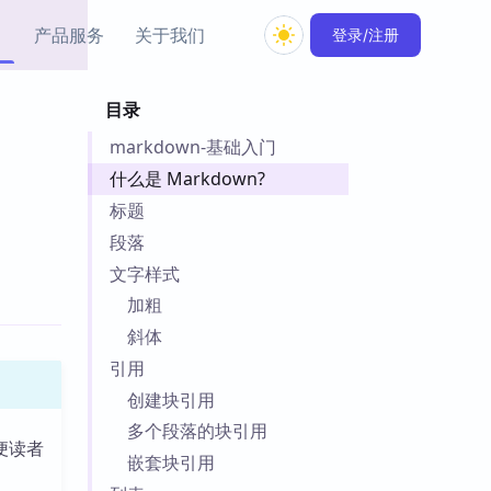
产品服务
关于我们
登录/注册
目录
教程资源
markdown-基础入门
Simple MindMap
Obsidian 教程
New
rkdown 一键成图的
基础用法、插件与外观
什么是 Markdown?
sidian 思维导图插件
片段
标题
段落
ino
Obsidian 主题
文字样式
Mer 出品的闪念笔记
主题下载与外观美化
件
加粗
Zotero 教程
斜体
件集市
Zotero 使用与插件教程
引用
类挂件，丰富笔记页
件
创建块引用
件
多个段落的块引用
便读者
 卡实例库
嵌套块引用
telkasten 实践示例