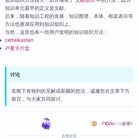
知识组织方法很大一部分继承了
文献组织
中的方法，因为
知识单元最早的定义是文献。
后来，随着知识工程的发展，知识图谱、本体、框架表示等
方法也逐渐应用到知识组织上。
当然，这里也有一些用户发明的知识组织方法：
zettelkasten
卢曼卡片盒
讨论
若阁下有独到的见解或新颖的想法，诚邀您在文章下方
留言，与大家共同探讨。
0
0
分享
PKMer
238篇文章
反馈交流