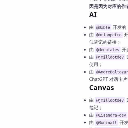
因是因为对应的作
AI
由
开发的
@0xble
由
@brianpetro
似笔记的链接；
由
开
@deepfates
由
@jmilldotdev
使用；
由
@AndreBaltaza
ChatGPT 对话卡
Canvas
由
@jmilldotdev
笔记；
由
@Lisandra-dev
由
开
@Boninall