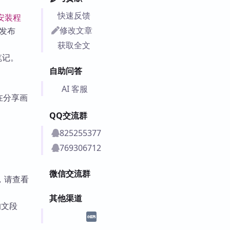
快速反馈
安装程
修改文章
经发布
获取全文
笔记。
自助问答
AI 客服
在分享画
QQ交流群
825255377
769306712
微信交流群
，请查看
其他渠道
的文段