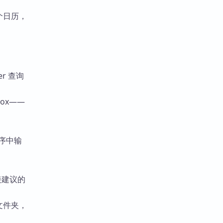
一个日历，
r 查询
ox——
等程序中输
接建议的
文件夹，