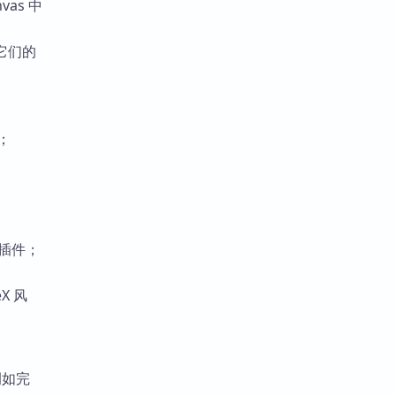
as 中
据它们的
；
。
插件；
X 风
例如完