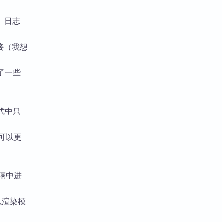
记、日志
接（我想
了一些
式中只
e 可以更
间隔中进
，以渲染模