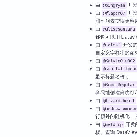
由
开
@bingryan
由
开
@flaper87
和时间表变得更容
由
@ulisesantana
你也可以用 Data
由
开发
@joleaf
自定义字符串的额
由
@KelvinQiu802
由
@scottwillmoo
显示标题名称；
由
@Some-Regular
容易地创建高度可
由
@lizard-heart
由
@andrewromane
行额外的随机化，具
由
开发
@meld-cp
板、查询 DataVi