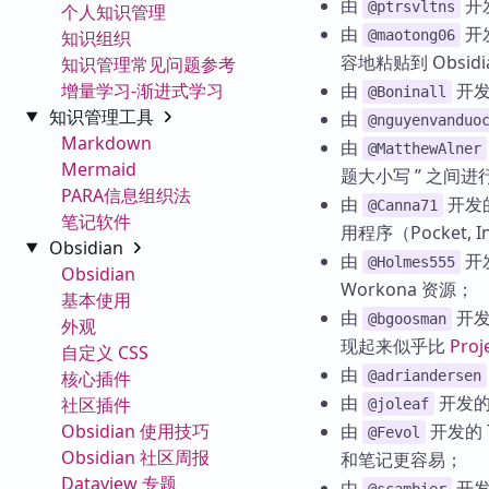
由
开
@ptrsvltns
个人知识管理
由
开
知识组织
@maotong06
容地粘贴到 Obsidi
知识管理常见问题参考
增量学习-渐进式学习
由
开
@Boninall
知识管理工具
由
@nguyenvanduo
Markdown
由
@MatthewAlner
Mermaid
题大小写 ” 之间
PARA信息组织法
由
开发
@Canna71
笔记软件
用程序（Pocket, I
Obsidian
由
开
@Holmes555
Obsidian
Workona 资源；
基本使用
由
开
@bgoosman
外观
现起来似乎比
Proj
自定义 CSS
由
核心插件
@adriandersen
由
开发
社区插件
@joleaf
Obsidian 使用技巧
由
开发的
@Fevol
Obsidian 社区周报
和笔记更容易；
Dataview 专题
由
开