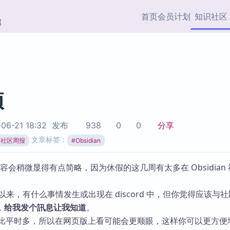
首页
会员计划
知识社区
部
快捷入口
插件与市场
效率产品
社区首页
Obsidian 插件
最近更新
插件市场与国内加速下
Ma
主题标签
载
Ob
项
协作者
视频教程
PKMer Market
Th
06-21 18:32
发布
938
0
0
分享
加速访问 Obsidian 官方
PK
Top5
文章标签：
热门链接
市场
插
ian社区周报
#
Obsidian
Zotero 专题
Zotero 插件
挂
内容会稍微显得有点简略，因为休假的这几周有太多在 Obsidian
Obsidian 专题
Zotero 插件资源与加速
各
Obsidian 核心插
服务
面
7 日以来，有什么事情发生或出现在 discord 中，但你觉得应该与
Obsidian 社区插
，
给我发个訊息让我知道
。
知识管理
ZK
题比平时多，所以在网页版上看可能会更顺眼，这样你可以更方便
Zet