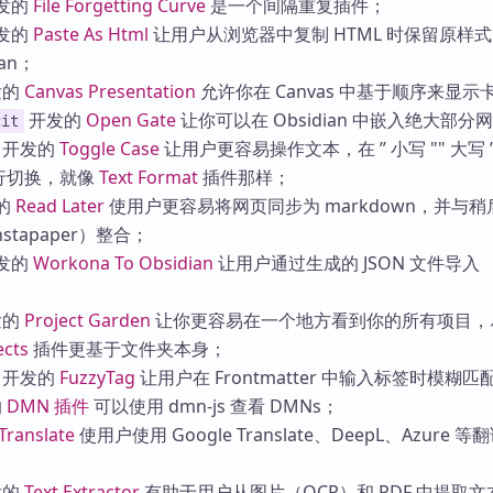
发的
File Forgetting Curve
是一个间隔重复插件；
发的
Paste As Html
让用户从浏览器中复制 HTML 时保留原样
an；
发的
Canvas Presentation
允许你在 Canvas 中基于顺序来显示
开发的
Open Gate
让你可以在 Obsidian 中嵌入绝大部分
cit
开发的
Toggle Case
让用户更容易操作文本，在 ” 小写 "" 大写 ” 
进行切换，就像
Text Format
插件那样；
的
Read Later
使用户更容易将网页同步为 markdown，并与稍
nstapaper）整合；
发的
Workona To Obsidian
让用户通过生成的 JSON 文件导入
发的
Project Garden
让你更容易在一个地方看到你的所有项目，
ects
插件更基于文件夹本身；
开发的
FuzzyTag
让用户在 Frontmatter 中输入标签时模糊匹
的
DMN 插件
可以使用 dmn-js 查看 DMNs；
Translate
使用户使用 Google Translate、DeepL、Azure 
发的
Text Extractor
有助于用户从图片（OCR）和 PDF 中提取文