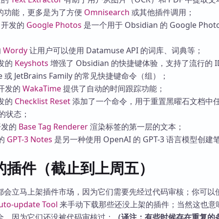
的功能，更多是为了方便
Omnisearch
或其他插件调用；
开发的
Google Photos
是一个用于 Obsidian 的 Google Phot
的
Wordy
让用户可以使用 Datamuse API 的词库、词典等；
发的
Keyshots
增强了 Obsidian 的快捷键体验，支持了流行的 I
Code 或 JetBrains Family 的常见快捷键命令（组）；
开发的
WakaTime
提供了自动的时间跟踪功能；
发的
Checklist Reset
添加了一个命令，用于重置黑曜石文档中
务）的状态；
开发的
Base Tag Renderer
渲染标签的第一层的文本；
的
GPT-3 Notes
是另一种使用 OpenAI 的 GPT-3 语言模型创
的插件（截止到上周五）
都会立马上架插件市场，因为它们需要先经过代码审核；你可以
uto-update Tool
来手动下载那些还没上架的插件；当然这也意
全，因为它们还没被代码审核过；
（译注：有些时候存在重复的