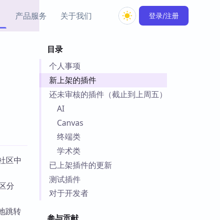
产品服务
关于我们
登录/注册
目录
教程资源
个人事项
Simple MindMap
Obsidian 教程
New
rkdown 一键成图的
基础用法、插件与外观
新上架的插件
sidian 思维导图插件
片段
还未审核的插件（截止到上周五）
AI
ino
Obsidian 主题
Canvas
Mer 出品的闪念笔记
主题下载与外观美化
件
终端类
Zotero 教程
学术类
件集市
 社区中
Zotero 使用与插件教程
已上架插件的更新
类挂件，丰富笔记页
件
测试插件
社区分
件
对于开发者
 卡实例库
地跳转
telkasten 实践示例
参与贡献