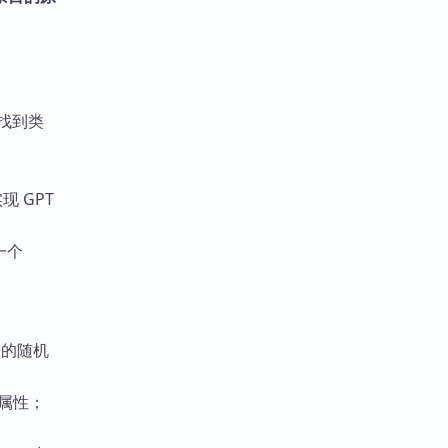
易找到类
实现 GPT
一个
中的随机
他属性；