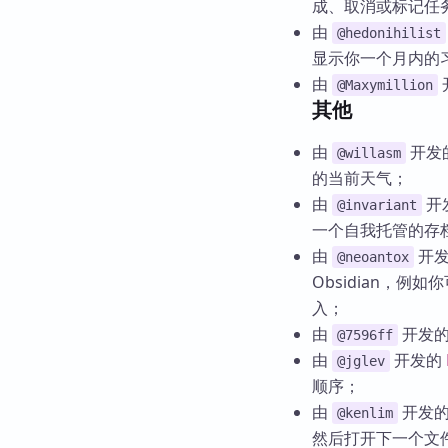
成、取消或标记任
由
@hedonihilist
显示你一个月内的
由
@Maxymillion
其他
由
开发
@willasm
的当前天气；
由
开
@invariant
一个自我托管的存
由
开
@neoantox
Obsidian，例如你可以
入；
由
开发
@7596ff
由
开发的
@jglev
顺序；
由
开发
@kenlim
然后打开下一个文