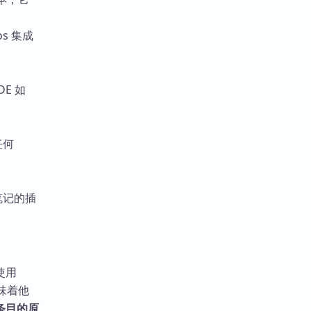
os 集成
DE 如
任何
建笔记的插
使用
味着他
条目的原