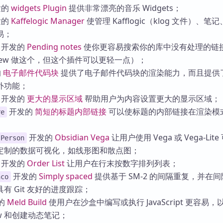
发的
widgets Plugin
提供非常漂亮的音乐 Widgets；
发的
Kaffelogic Manager
使管理 Kafflogic（klog 文件）、笔
易；
开发的
Pending notes
使你更容易搜索你的库中没有处理的链
view 做这个，但这个插件可以更轻一点）；
的
电子邮件代码块
提供了电子邮件代码块的渲染能力，而且提供
外功能；
开发的
更大的显示区域
帮助用户为内容设置更大的显示区域；
开发的
简短的标题内部链接
可以使标题的内部链接在渲染模
re
开发的
Obsidian Vega
让用户使用 Vega 或 Vega-Lit
-Person
定制的数据可视化，如线形图和散点图；
开发的
Order List
让用户在行末按数字排列列表；
开发的
Simply spaced
提供基于 SM-2 的间隔重复，并在
nco
有 Git 友好的进度跟踪；
的
Meld Build
使用户在沙盒中编写或执行 JavaScript 更容易
ew 和创建动态笔记；