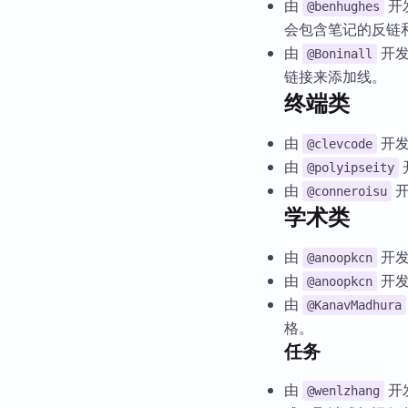
由
开
@benhughes
会包含笔记的反链
由
开
@Boninall
链接来添加线。
终端类
由
开
@clevcode
由
@polyipseity
由
@conneroisu
学术类
由
开
@anoopkcn
由
开
@anoopkcn
由
@KanavMadhura
格。
任务
由
开
@wenlzhang