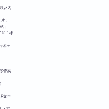
式以及内
卡片；
网站；
和 ” 标
后读应
尽管实
配；
等翻译文本
本；它