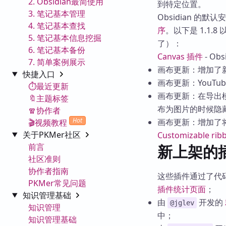
2. Obsidian最简使用
到特定位置。
3. 笔记基本管理
Obsidian 的默
4. 笔记基本查找
序
。以下是 1.1.
5. 笔记基本信息挖掘
了）：
6. 笔记基本备份
Canvas 插件
- O
7. 简单案例展示
画布更新：增加了
快捷入口
画布更新：YouTub
⏱️最近更新
画布更新：在导出模式
🔖主题标签
布为图片的时候隐
🧣协作者
Hot
画布更新：增加了
🎬视频教程
关于PKMer社区
Customizable rib
前言
新上架的
社区准则
协作者指南
这些插件通过了代
PKMer常见问题
插件统计页面
；
知识管理基础
由
开发的
@jglev
知识管理
中；
知识管理基础