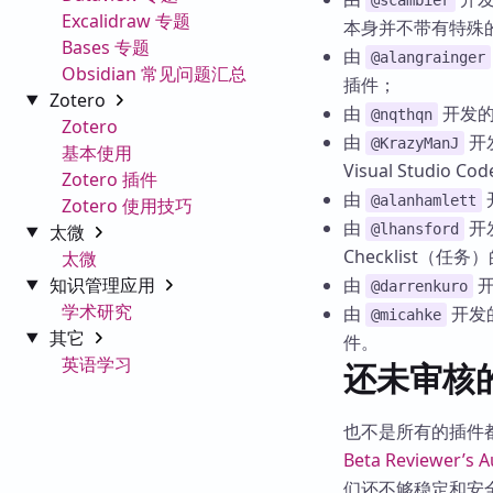
@scambier
Excalidraw 专题
本身并不带有特殊
Bases 专题
由
@alangrainger
Obsidian 常见问题汇总
插件；
Zotero
由
开发
@nqthqn
Zotero
由
开
@KrazyManJ
基本使用
Visual Studio 
Zotero 插件
由
@alanhamlett
Zotero 使用技巧
由
开
太微
@lhansford
Checklist（任
太微
知识管理应用
由
@darrenkuro
学术研究
由
开发
@micahke
其它
件。
英语学习
还未审核
也不是所有的插件
Beta Reviewer’s A
们还不够稳定和安