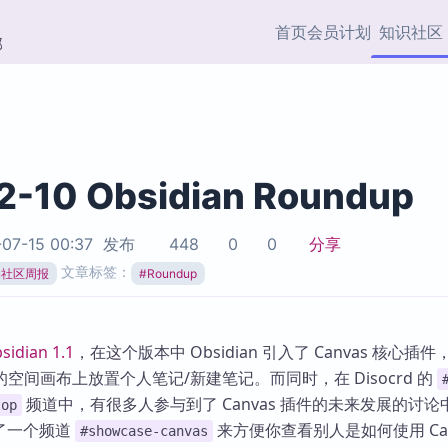
首页
会员计划
知识社区
部
快捷入口
插件与市场
效率产品
社区首页
Obsidian 插件
最近更新
插件市场与国内加速下
Ma
主题标签
载
Ob
2-10 Obsidian Roundup
协作者
视频教程
PKMer Market
Th
07-15 00:37
发布
448
0
0
分享
加速访问 Obsidian 官方
PK
Top5
文章标签：
热门链接
市场
插
ian社区周报
#
Roundup
Zotero 专题
Zotero 插件
挂
Obsidian 专题
Zotero 插件资源与加速
各
sidian 1.1
，在这个版本中 Obsidian 引入了 Canvas 核心插
Obsidian 核心插
服务
面
空间画布上放置个人笔记/新建笔记。而同时，在 Disocrd 的
Obsidian 社区插
频道中，有很多人参与到了 Canvas 插件的未来发展的讨论
top
知识管理
ZK
新开了一个频道
来方便你查看别人是如何使用 Can
#showcase-canvas
Zet