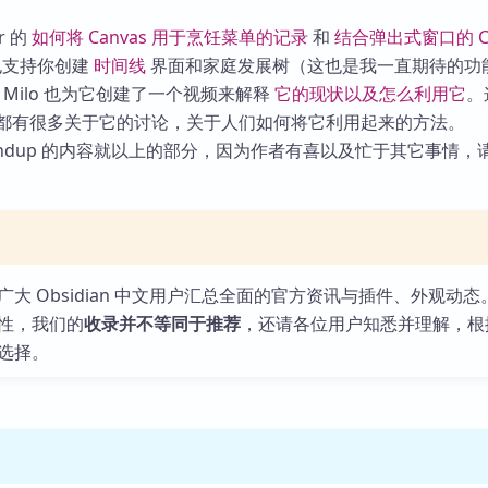
库
r 的
如何将 Canvas 用于烹饪菜单的记录
和
结合弹出式窗口的 Ca
 也支持你创建
时间线
界面和家庭发展树（这也是我一直期待的功
ick Milo 也为它创建了一个视频来解释
它的现状以及怎么利用它
。
rd 中都有很多关于它的讨论，关于人们如何将它利用起来的方法。
undup 的内容就以上的部分，因为作者有喜以及忙于其它事情，
大 Obsidian 中文用户汇总全面的官方资讯与插件、外观动态
性，我们的
收录并不等同于推荐
，还请各位用户知悉并理解，根
选择。