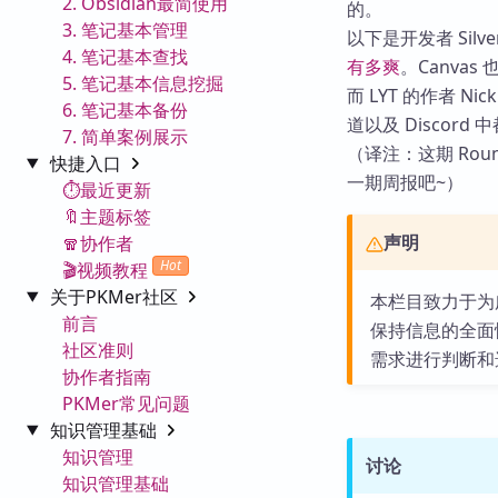
2. Obsidian最简使用
的。
3. 笔记基本管理
以下是开发者 Silve
4. 笔记基本查找
有多爽
。Canvas
5. 笔记基本信息挖掘
而 LYT 的作者 N
6. 笔记基本备份
道以及 Disco
7. 简单案例展示
（译注：这期 Ro
快捷入口
一期周报吧~）
⏱️最近更新
🔖主题标签
声明
🧣协作者
Hot
🎬视频教程
关于PKMer社区
本栏目致力于为广
前言
保持信息的全面
社区准则
需求进行判断和
协作者指南
PKMer常见问题
知识管理基础
知识管理
讨论
知识管理基础