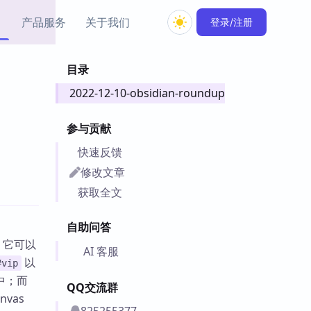
产品服务
关于我们
登录/注册
目录
教程资源
2022-12-10-obsidian-roundup
Simple MindMap
Obsidian 教程
New
rkdown 一键成图的
基础用法、插件与外观
sidian 思维导图插件
片段
参与贡献
快速反馈
ino
Obsidian 主题
修改文章
Mer 出品的闪念笔记
主题下载与外观美化
件
获取全文
Zotero 教程
件集市
Zotero 使用与插件教程
自助问答
类挂件，丰富笔记页
件，它可以
件
AI 客服
以
#vip
件
中；而
QQ交流群
 卡实例库
vas
telkasten 实践示例
825255377