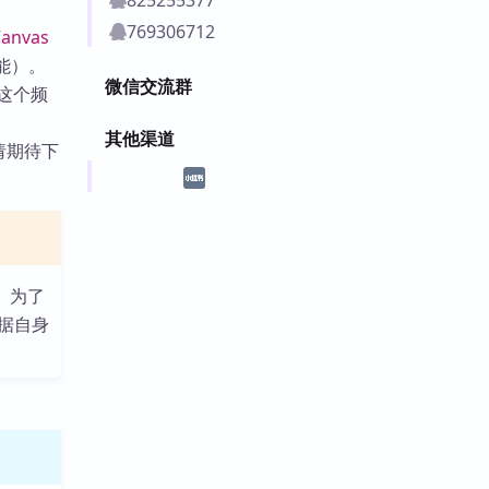
769306712
nvas
能）。
微信交流群
这个频
其他渠道
请期待下
。为了
据自身