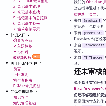
2. Obsidian最简使用
我们的
Obsidian
3. 笔记基本管理
这些插件通过了代
4. 笔记基本查找
插件统计页面
。
5. 笔记基本信息挖掘
来自
@mvdkwast
6. 笔记基本备份
剪贴板，包括图片
7. 简单案例展示
来自
@MMoMM-org
快捷入口
Dataview 动
⏱️最近更新
来自
@tokenshift
🔖主题标签
视图。
🧣协作者
Hot
来自
🎬视频教程
@TfTHacker
关于PKMer社区
系。
前言
还未审核
社区准则
协作者指南
也不是所有的插件
PKMer常见问题
Beta Reviewer’s 
知识管理基础
们还不够稳定和安
知识管理
因是因为对应的作
知识管理基础