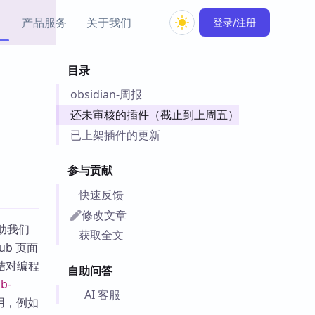
产品服务
关于我们
登录/注册
目录
教程资源
obsidian-周报
Simple MindMap
Obsidian 教程
New
rkdown 一键成图的
基础用法、插件与外观
还未审核的插件（截止到上周五）
sidian 思维导图插件
片段
已上架插件的更新
ino
Obsidian 主题
参与贡献
Mer 出品的闪念笔记
主题下载与外观美化
件
快速反馈
Zotero 教程
修改文章
件集市
助我们
Zotero 使用与插件教程
获取全文
类挂件，丰富笔记页
ub 页面
件
结对编程
自助问答
件
b-
 卡实例库
AI 客服
用，例如
telkasten 实践示例