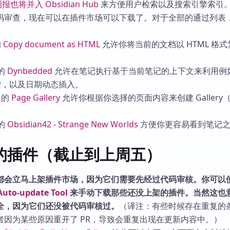
 周报也将并入 Obsidian Hub
来方便用户检索以及搜索引擎索引
库
码审查，现在可以在插件市场可以下载了。对于全部的通过列表
的
Copy document as HTML
允许你将当前的文档以 HTML 格
。
的
Dynbedded
允许在笔记执行基于当前笔记的上下文来利用例
态检索，以及日期动态插入。
的
Page Gallery
允许你根据你选择的页面内容来创建 Gallery
的
Obsidian42 - Strange New Worlds
方便你更容易看到笔记之
的插件（截止到上周五）
都会立马上架插件市场，因为它们需要先经过代码审核。你可以
Auto-update Tool
来手动下载那些还没上架的插件。当然这也
全，因为它们还没被代码审核过。
（译注：有些时候存在重复的
者因为某些原因重开了 PR，导致会重复出现在更新内容中。）