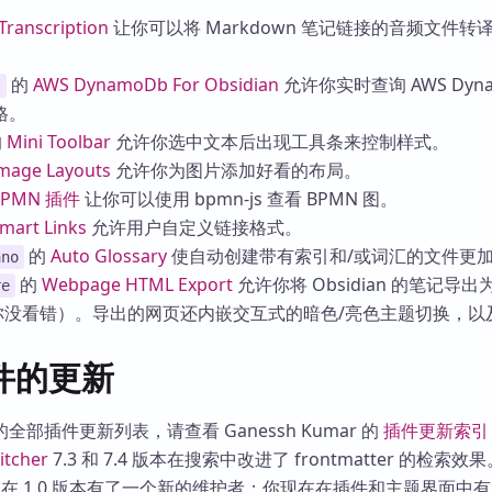
Transcription
让你可以将 Markdown 笔记链接的音频文件转
的
AWS DynamoDb For Obsidian
允许你实时查询 AWS Dyna
s
格。
的
Mini Toolbar
允许你选中文本后出现工具条来控制样式。
mage Layouts
允许你为图片添加好看的布局。
BPMN 插件
让你可以使用 bpmn-js 查看 BPMN 图。
mart Links
允许用户自定义链接格式。
的
Auto Glossary
使自动创建带有索引和/或词汇的文件更
ano
的
Webpage HTML Export
允许你将 Obsidian 的笔记导出为
re
（你没看错）。导出的网页还内嵌交互式的暗色/亮色主题切换，以
件的更新
部插件更新列表，请查看 Ganessh Kumar 的
插件更新索引
itcher
7.3 和 7.4 版本在搜索中改进了 frontmatter 的检索效
在 1.0 版本有了一个新的维护者；你现在在插件和主题界面中