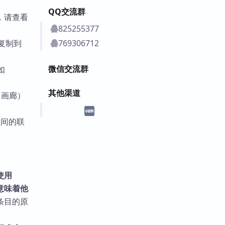
。
QQ交流群
，请查看
825255377
式复制到
769306712
微信交流群
如
其他渠道
（画廊）
间的联
使用
意味着他
条目的原