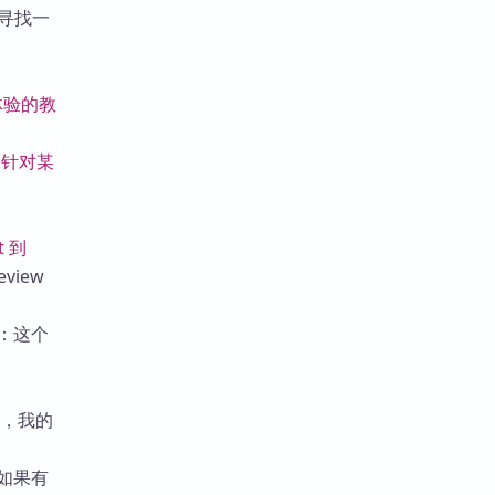
寻找一
体验的教
门针对某
t 到
iew
：这个
，我的
如果有