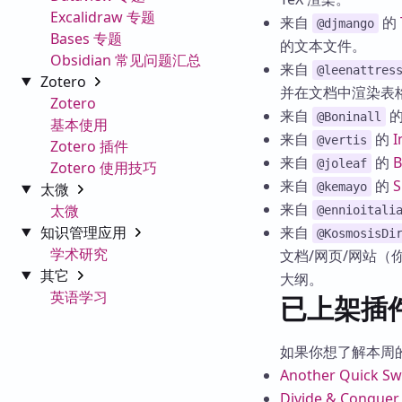
Excalidraw 专题
来自
的
@djmango
Bases 专题
的文本文件。
Obsidian 常见问题汇总
来自
@leenattres
Zotero
并在文档中渲染表
Zotero
来自
@Boninall
基本使用
来自
的
I
@vertis
Zotero 插件
来自
的
@joleaf
Zotero 使用技巧
来自
的
S
太微
@kemayo
来自
太微
@ennioitali
知识管理应用
来自
@KosmosisDi
学术研究
文档/网页/网站
其它
大纲。
英语学习
已上架插
如果你想了解本周的全
Another Quick Sw
Divide & Conquer