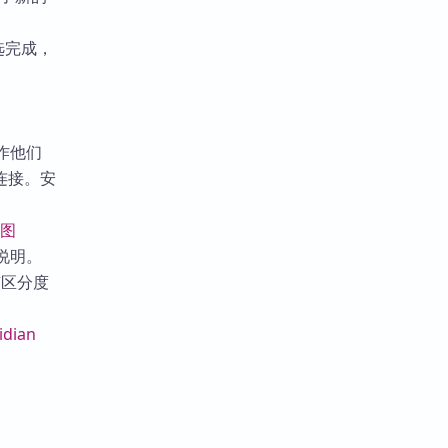
选完成，
作他们
连接。安
视图
新说明。
有区分度
idian