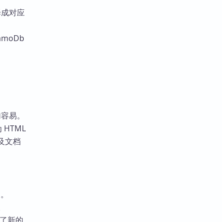
译成对应
moDb
加容易。
 HTML
及文档
。
果。
有了新的