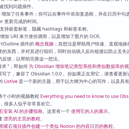
快速找到问题插件。
0
增加了任务事件；你可以在事件中添加复选框，并在日历中勾
tter 更新完成的时间。
支持嵌套标签，隐藏 hashtags 和标签名称。
增加 URI 来方便你调用，以及增加了图片的 OCR。
Outline 插件的
概念视频
；其想法是帮助用户快速、直观地操
要的东西，并对其进行组织，同时自动插入反向链接以防止丢失
的反馈，以帮助完善这一想法。
请求 “，即如何
为 Obsidian 增加笔记类型系统和类似数据库的
写了，兼容了 Obsidian 1.0.0 。你如果正在用它，请查看更
的
Listive
是一个新的主题，用于以大纲为中心的写作，以及具
两个小时的视频教程
Everything you need to know to use Obs
，很多人似乎非常喜欢它。
石安装 AI 的步骤指南
。这里有一个
使用它的人的展示
。
建
漂亮的主页的教程
。
黑曜石项目插件创建一个类似 Notion 的内容日历的教程
。