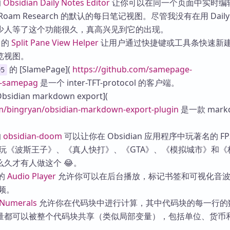
的
Obsidian Daily Notes Editor
让你可以在同一个页面中实时编
am Research 的默认的每日笔记视图。尽管我没有在用 Daily 
少人等了这个功能很久，真高兴见到它的出现。
的
Split Pane View Helper
让用户通过快捷键或工具条快速新
览视图。
的 [SlamePage](
https://github.com/samepage-
95
n-samepag
是一个 inter-TFT-protocol 的客户端。
bsidian markdown export](
om/bingryan/obsidian-markdown-export-plugin
是一款 mark
的
obsidian-doom
可以让你在 Obsidian 应用程序中玩著名的 FP
以玩《波斯王子》、《真人快打》、《GTA》、《模拟城市》和《
久才有人做这个 😂。
的
Audio Player
允许你可以在后台播放，标记书签和可视化音
音频。
Numerals
允许你在代码块中进行计算，其中代码块的每一行的
量都可以被整个代码块共享（类似局部变量），包括单位、货币