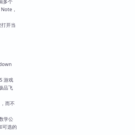
辑多个
Note，
建打开当
down
S 游戏
极品飞
波，而不
数学公
和可选的