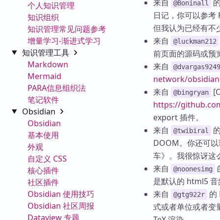
来自
@Boninall
个人知识管理
日记，你可以参考 Ro
知识组织
但我认为已经有不
知识管理常见问题参考
增量学习-渐进式学习
来自
@luckman212
知识管理工具
前页面的源码或预
Markdown
来自
@dvargas924
Mermaid
network/obsidia
PARA信息组织法
来自
[O
@bingryan
笔记软件
https://github.c
Obsidian
export 插件。
Obsidian
来自
@twibiral
基本使用
DOOM。你还可
外观
车》。我很惊讶这么
自定义 CSS
来自
核心插件
@noonesimg
是默认的 html5 
社区插件
Obsidian 使用技巧
来自
的
@gtg922r
Obsidian 社区周报
式或者单位或者变
Dataview 专题
TeX 渲染。