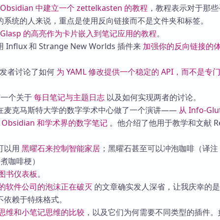
bsidian 中建立一个 zettelkasten 的教程
，教程表示对于那些
的系统的人来说，重点是使用反向链接而不是文件夹和标签。
 Glasp 的高亮作为卡片嵌入到笔记应用的教程
。
lux 和 Strange New Worlds 插件来
加强你的反向链接的
件开发者讨论了如何
为 YAML 修改提供一个稳定的 API，而不是专
 上有一个关于
每日笔记与主题日志
以及如何实现两者的讨论。
dick 在麦克马斯特大学的数字学术中心做了一个演讲——
从 Info-Glu
es: Obsidian 和学术界的数字笔记
。他介绍了他用于教学和文献 Rev
可以用
黑曜石来控制智能家居
；黑曜石甚至可以冲泡咖啡（译注
 的煮咖啡梗）
图书仪表板
。
的软件公司的泡沫正在破灭
的文章确实发人深省，让我庆幸的是
不依赖于特殊格式。
思维和小笔记思维的比较
，以及它们为何需要不同类型的插件。