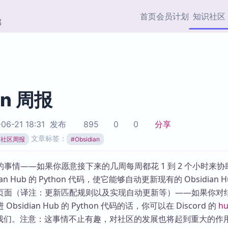
首页
会员计划
知识社区
部
快捷入口
插件与市场
效率产品
社区首页
Obsidian 插件
最近更新
插件市场与国内加速下
Ma
主题标签
载
Ob
an 周报
协作者
视频教程
PKMer Market
Th
06-21 18:31
发布
895
0
0
分享
加速访问 Obsidian 官方
PK
Top5
文章标签：
热门链接
市场
插
ian社区周报
#
Obsidian
Zotero 专题
Zotero 插件
挂
事情——如果你愿意接下来的几周每周都花 1 到 2 个小时来协
Obsidian 专题
Zotero 插件资源与加速
各
an Hub 的 Python 代码，使它能够自动更新现有的 Obsidian H
Obsidian 核心插
服务
面
页面（译注：更新匹配规则以及实现自动更新等）——如果你对
Obsidian 社区插
sidian Hub 的 Python 代码的话，你可以在 Discord 的
hu
知识管理
ZK
我们。注意：这事情不止有趣，对社区的发展也将起到重大的作
Zet