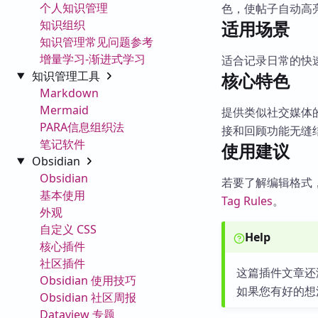
个人知识管理
色，使帖子自动高
知识组织
适用场景
知识管理常见问题参考
增量学习-渐进式学习
适合记录日常的快
知识管理工具
核心特色
Markdown
Mermaid
提供类似社交媒体的
PARA信息组织法
接和回顾功能无缝
笔记软件
使用建议
Obsidian
Obsidian
若要了解编辑格式
基本使用
Tag Rules
。
外观
自定义 CSS
Help
核心插件
社区插件
这篇插件文章还
Obsidian 使用技巧
如果您有好的想
Obsidian 社区周报
Dataview 专题