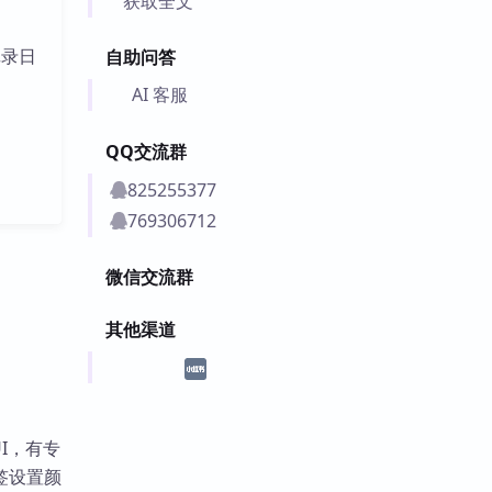
获取全文
记录日
自助问答
AI 客服
QQ交流群
825255377
769306712
微信交流群
其他渠道
I，有专
签设置颜