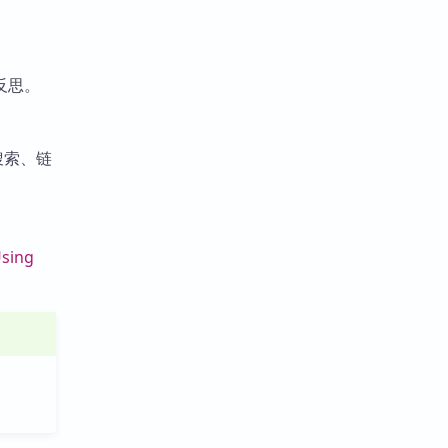
反思。
搜索、链
sing