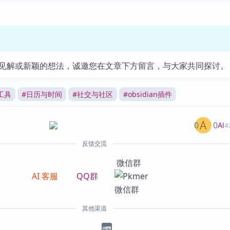
见解或新颖的想法，诚邀您在文章下方留言，与大家共同探讨。
工具
#
日历与时间
#
社交与社区
#
obsidian插件
0
0
AI
4
反馈交流
微信群
AI 客服
QQ群
其他渠道