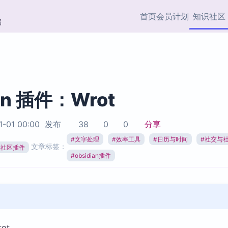
首页
会员计划
知识社区
部
快捷入口
插件与市场
效率产品
社区首页
Obsidian 插件
最近更新
插件市场与国内加速下
Ma
主题标签
载
Ob
an 插件：Wrot
协作者
视频教程
PKMer Market
Th
1-01 00:00
发布
38
0
0
分享
加速访问 Obsidian 官方
PK
Top5
热门链接
市场
插
#
文字处理
#
效率工具
#
日历与时间
#
社交与
文章标签：
ian社区插件
Zotero 专题
#
obsidian插件
Zotero 插件
挂
Obsidian 专题
Zotero 插件资源与加速
各
Obsidian 核心插
服务
面
Obsidian 社区插
知识管理
ZK
Zet
ot