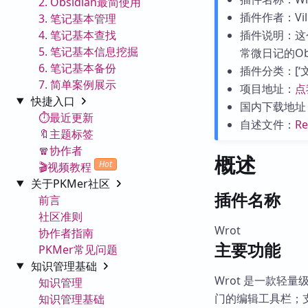
2. Obsidian最简使用
插件作者：Vill 
3. 笔记基本管理
4. 笔记基本查找
插件说明：这
5. 笔记基本信息挖掘
常微日记的Ob
6. 笔记基本备份
插件分类：[‘文字
7. 简单案例展示
项目地址：
点
快捷入口
国内下载地址
⏱️最近更新
自述文件：
R
🔖主题标签
🧣协作者
概述
Hot
🎬视频教程
关于PKMer社区
插件名称
前言
社区准则
Wrot
协作者指南
主要功能
PKMer常见问题
知识管理基础
Wrot 是一款轻
知识管理
门的编辑工具栏；
知识管理基础