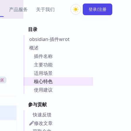
产品服务
关于我们
登录/注册
目录
教程资源
obsidian-插件wrot
Simple MindMap
Obsidian 教程
New
rkdown 一键成图的
基础用法、插件与外观
概述
sidian 思维导图插件
片段
插件名称
主要功能
ino
Obsidian 主题
适用场景
Mer 出品的闪念笔记
主题下载与外观美化
件
社区
核心特色
Zotero 教程
使用建议
件集市
Zotero 使用与插件教程
类挂件，丰富笔记页
参与贡献
件
件
快速反馈
 卡实例库
修改文章
telkasten 实践示例