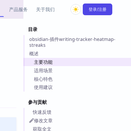
产品服务
关于我们
登录/注册
目录
教程资源
obsidian-插件writing-tracker-heatmap-
Simple MindMap
Obsidian 教程
New
streaks
rkdown 一键成图的
基础用法、插件与外观
sidian 思维导图插件
片段
概述
主要功能
ino
Obsidian 主题
适用场景
Mer 出品的闪念笔记
主题下载与外观美化
核心特色
件
使用建议
Zotero 教程
件集市
Zotero 使用与插件教程
类挂件，丰富笔记页
参与贡献
件
快速反馈
件
修改文章
 卡实例库
telkasten 实践示例
获取全文