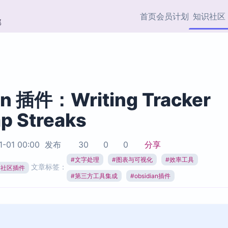
首页
会员计划
知识社区
部
快捷入口
插件与市场
效率产品
社区首页
Obsidian 插件
最近更新
插件市场与国内加速下
Ma
主题标签
载
Ob
an 插件：Writing Tracker
协作者
p Streaks
视频教程
PKMer Market
Th
加速访问 Obsidian 官方
PK
Top5
热门链接
市场
插
1-01 00:00
发布
30
0
0
分享
Zotero 专题
#
文字处理
#
图表与可视化
#
效率工具
Zotero 插件
挂
文章标签：
Obsidian 专题
ian社区插件
Zotero 插件资源与加速
各
#
第三方工具集成
#
obsidian插件
Obsidian 核心插
服务
面
Obsidian 社区插
知识管理
ZK
Zet