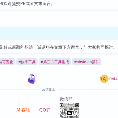
法欢迎提交PR或者文末留言。
见解或新颖的想法，诚邀您在文章下方留言，与大家共同探讨。
与可视化
#
效率工具
#
第三方工具集成
#
obsidian插件
0
0
AI
4
反馈交流
微信群
AI 客服
QQ群