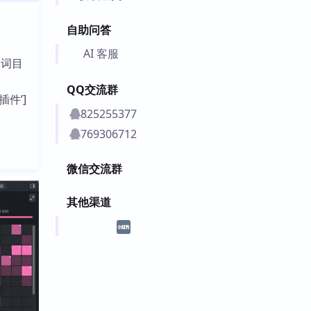
自助问答
AI 客服
单词目
QQ交流群
插件’]
825255377
769306712
微信交流群
其他渠道