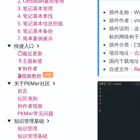
2. Obsidian最简使用
3. 笔记基本管理
插件名称：Writi
4. 笔记基本查找
插件作者：visz
5. 笔记基本信息挖掘
插件说明：这
6. 笔记基本备份
标的网络钩子
7. 简单案例展示
插件分类：[‘文字
快捷入口
项目地址：
点
⏱️最近更新
🔖主题标签
国内下载地址
🧣协作者
自述文件：
R
Hot
🎬视频教程
关于PKMer社区
前言
社区准则
协作者指南
PKMer常见问题
知识管理基础
知识管理
知识管理基础