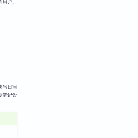
的用户。
映当日写
期笔记设