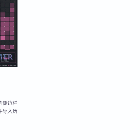
的侧边栏
件导入历