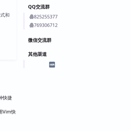
QQ交流群
模式和
825255377
769306712
微信交流群
其他渠道
种快捷
Vim快