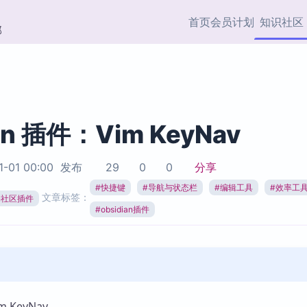
首页
会员计划
知识社区
部
快捷入口
插件与市场
效率产品
社区首页
Obsidian 插件
最近更新
插件市场与国内加速下
Ma
主题标签
载
Ob
an 插件：Vim KeyNav
协作者
视频教程
PKMer Market
Th
1-01 00:00
发布
29
0
0
分享
加速访问 Obsidian 官方
PK
Top5
热门链接
市场
插
#
快捷键
#
导航与状态栏
#
编辑工具
#
效率工
文章标签：
ian社区插件
Zotero 专题
#
obsidian插件
Zotero 插件
挂
Obsidian 专题
Zotero 插件资源与加速
各
Obsidian 核心插
服务
面
Obsidian 社区插
知识管理
ZK
Zet
 KeyNav