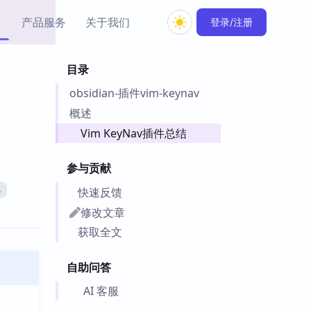
产品服务
关于我们
登录/注册
目录
教程资源
obsidian-插件vim-keynav
Simple MindMap
Obsidian 教程
New
rkdown 一键成图的
基础用法、插件与外观
概述
sidian 思维导图插件
片段
Vim KeyNav插件总结
ino
Obsidian 主题
参与贡献
Mer 出品的闪念笔记
主题下载与外观美化
件
快速反馈
具
Zotero 教程
修改文章
件集市
Zotero 使用与插件教程
获取全文
类挂件，丰富笔记页
件
自助问答
件
 卡实例库
AI 客服
telkasten 实践示例