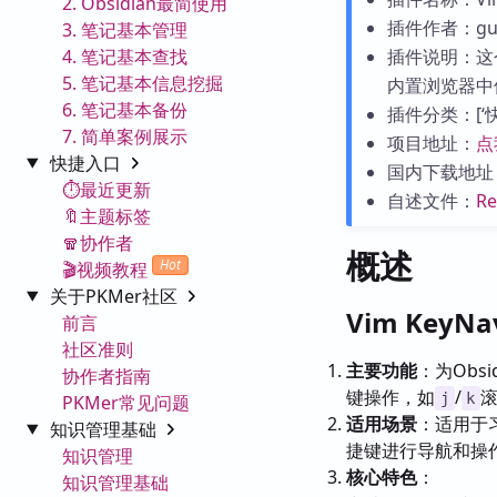
2. Obsidian最简使用
插件作者：gu
3. 笔记基本管理
4. 笔记基本查找
插件说明：这
5. 笔记基本信息挖掘
内置浏览器中
6. 笔记基本备份
插件分类：[‘快捷
7. 简单案例展示
项目地址：
点
快捷入口
国内下载地址
⏱️最近更新
自述文件：
R
🔖主题标签
🧣协作者
概述
Hot
🎬视频教程
关于PKMer社区
Vim Key
前言
社区准则
主要功能
：为Obs
协作者指南
键操作，如
/
j
k
PKMer常见问题
适用场景
：适用于习
知识管理基础
捷键进行导航和操
知识管理
核心特色
：
知识管理基础