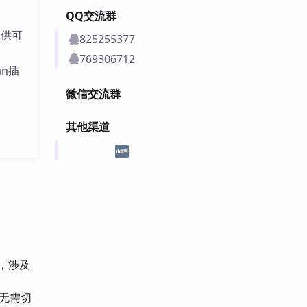
QQ交流群
提供可
825255377
769306712
an插
微信交流群
其他渠道
令，涉及
，无需切