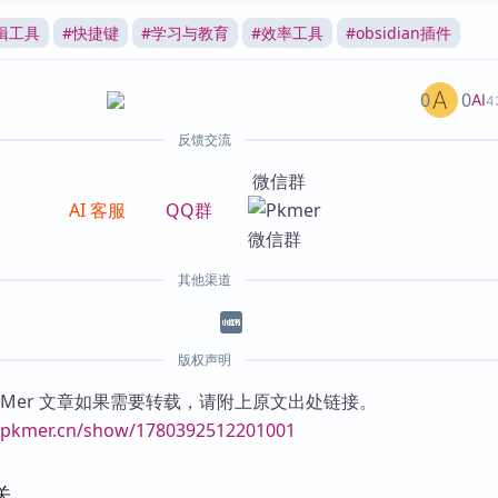
辑工具
#
快捷键
#
学习与教育
#
效率工具
#
obsidian插件
0
0
AI
4
反馈交流
微信群
AI 客服
QQ群
其他渠道
版权声明
KMer 文章如果需要转载，请附上原文出处链接。
//pkmer.cn/show/1780392512201001
关