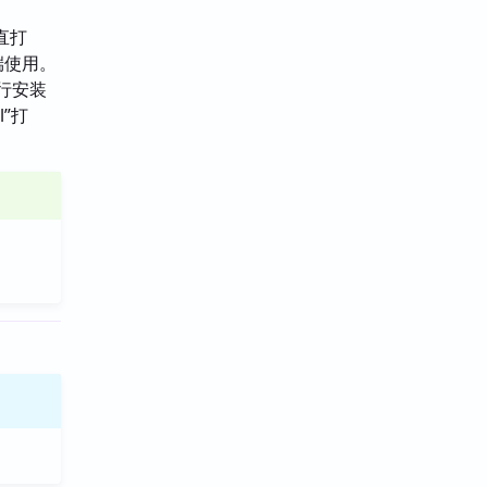
直打
端使用。
进行安装
l”打