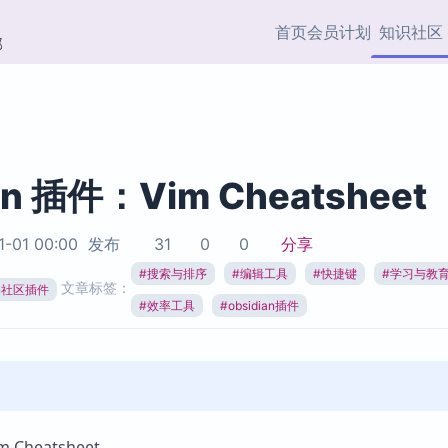
首页
会员计划
知识社区
部
快捷入口
插件与市场
效率产品
社区首页
Obsidian 插件
最近更新
插件市场与国内加速下
Ma
主题标签
载
Ob
an 插件：Vim Cheatsheet
协作者
视频教程
PKMer Market
Th
1-01 00:00
发布
31
0
0
分享
加速访问 Obsidian 官方
PK
Top5
热门链接
市场
插
#
搜索与排序
#
编辑工具
#
快捷键
#
学习与教
文章标签：
ian社区插件
Zotero 专题
#
效率工具
#
obsidian插件
Zotero 插件
挂
Obsidian 专题
Zotero 插件资源与加速
各
Obsidian 核心插
服务
面
Obsidian 社区插
知识管理
ZK
Zet
Cheatsheet