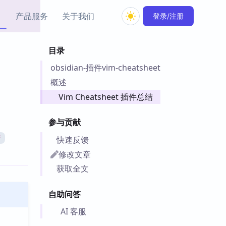
产品服务
关于我们
登录/注册
目录
教程资源
obsidian-插件vim-cheatsheet
Simple MindMap
Obsidian 教程
New
rkdown 一键成图的
基础用法、插件与外观
概述
sidian 思维导图插件
片段
Vim Cheatsheet 插件总结
ino
Obsidian 主题
参与贡献
Mer 出品的闪念笔记
主题下载与外观美化
件
快速反馈
育
Zotero 教程
修改文章
件集市
Zotero 使用与插件教程
获取全文
类挂件，丰富笔记页
件
自助问答
件
 卡实例库
AI 客服
telkasten 实践示例