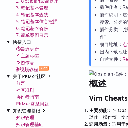
2. Obsidian最简使用
插件作者：Rafa
3. 笔记基本管理
4. 笔记基本查找
插件说明：这
5. 笔记基本信息挖掘
搜索、分类的
6. 笔记基本备份
插件分类：[‘搜索
7. 简单案例展示
件’]
快捷入口
项目地址：
点
⏱️最近更新
国内下载地址
🔖主题标签
自述文件：
R
🧣协作者
Hot
🎬视频教程
关于PKMer社区
概述
前言
社区准则
Vim Chea
协作者指南
PKMer常见问题
主要功能
：在 Ob
知识管理基础
动作、操作符、文
知识管理
适用场景
：适用于使
知识管理基础