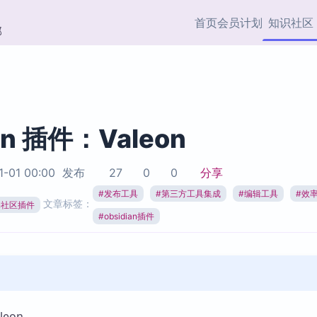
首页
会员计划
知识社区
部
快捷入口
插件与市场
效率产品
社区首页
Obsidian 插件
最近更新
插件市场与国内加速下
Ma
主题标签
载
Ob
an 插件：Valeon
协作者
视频教程
PKMer Market
Th
1-01 00:00
发布
27
0
0
分享
加速访问 Obsidian 官方
PK
Top5
热门链接
市场
插
#
发布工具
#
第三方工具集成
#
编辑工具
#
效
文章标签：
ian社区插件
Zotero 专题
#
obsidian插件
Zotero 插件
挂
Obsidian 专题
Zotero 插件资源与加速
各
Obsidian 核心插
服务
面
Obsidian 社区插
知识管理
ZK
Zet
eon