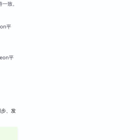
持一致。
on平
on平
同步、发