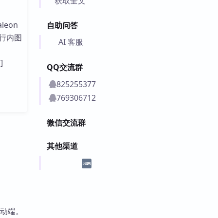
获取全文
eon
自助问答
行内图
AI 客服
]
QQ交流群
825255377
769306712
微信交流群
其他渠道
移动端。