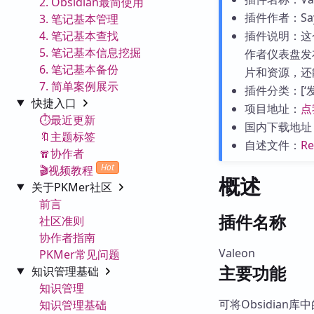
2. Obsidian最简使用
插件作者：Saye
3. 笔记基本管理
4. 笔记基本查找
插件说明：这个
5. 笔记基本信息挖掘
作者仪表盘发
6. 笔记基本备份
片和资源，还
7. 简单案例展示
插件分类：[‘发布
快捷入口
项目地址：
点
⏱️最近更新
国内下载地址
🔖主题标签
自述文件：
R
🧣协作者
Hot
🎬视频教程
概述
关于PKMer社区
前言
插件名称
社区准则
协作者指南
Valeon
PKMer常见问题
主要功能
知识管理基础
知识管理
可将Obsidia
知识管理基础