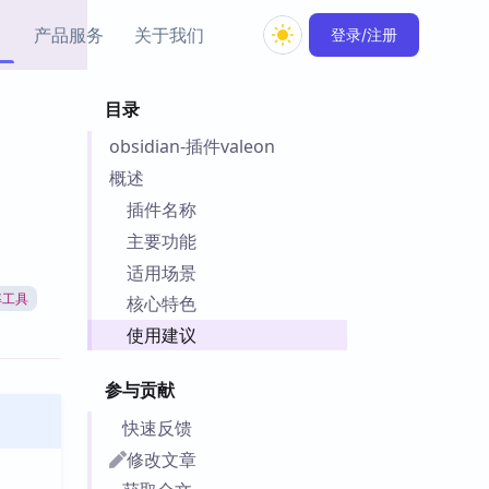
产品服务
关于我们
登录/注册
目录
教程资源
obsidian-插件valeon
Simple MindMap
Obsidian 教程
New
rkdown 一键成图的
基础用法、插件与外观
概述
sidian 思维导图插件
片段
插件名称
主要功能
ino
Obsidian 主题
适用场景
Mer 出品的闪念笔记
主题下载与外观美化
件
率工具
核心特色
Zotero 教程
使用建议
件集市
Zotero 使用与插件教程
类挂件，丰富笔记页
参与贡献
件
件
快速反馈
 卡实例库
修改文章
telkasten 实践示例