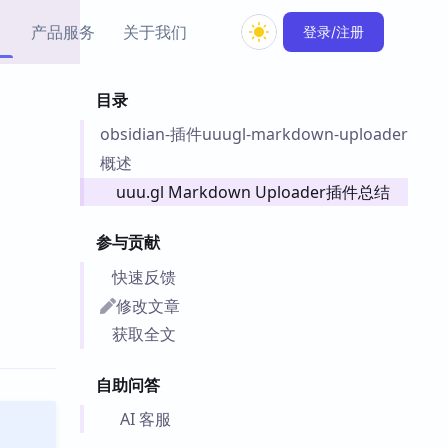
产品服务
关于我们
登录/注册
目录
教程资源
obsidian-插件uuugl-markdown-uploader
Simple MindMap
Obsidian 教程
New
rkdown 一键成图的
基础用法、插件与外观
概述
sidian 思维导图插件
片段
uuu.gl Markdown Uploader插件总结
ino
Obsidian 主题
参与贡献
Mer 出品的闪念笔记
主题下载与外观美化
件
快速反馈
Zotero 教程
修改文章
件集市
Zotero 使用与插件教程
获取全文
类挂件，丰富笔记页
件
自助问答
件
 卡实例库
AI 客服
telkasten 实践示例