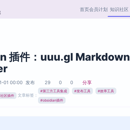
首页
会员计划
知识社区
部
快捷入口
插件与市场
效率产品
社区首页
Obsidian 插件
最近更新
插件市场与国内加速下
Ma
主题标签
载
Ob
an 插件：uuu.gl Markdown
协作者
er
视频教程
PKMer Market
Th
加速访问 Obsidian 官方
PK
Top5
热门链接
市场
插
1-01 00:00
发布
29
0
0
分享
Zotero 专题
#
第三方工具集成
#
发布工具
#
效率工具
Zotero 插件
挂
文章标签：
Obsidian 专题
ian社区插件
Zotero 插件资源与加速
各
#
obsidian插件
Obsidian 核心插
服务
面
Obsidian 社区插
知识管理
ZK
Zet