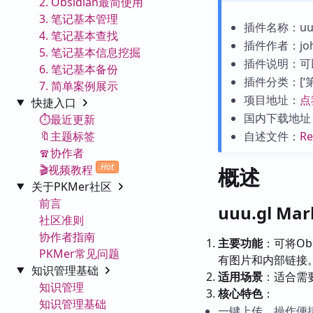
2. Obsidian最简使用
3. 笔记基本管理
插件名称：uuu.
4. 笔记基本查找
插件作者：joh
5. 笔记基本信息挖掘
插件说明：可以
6. 笔记基本备份
插件分类：[‘第三
7. 简单案例展示
项目地址：
点
快捷入口
国内下载地址
⏱️最近更新
🔖主题标签
自述文件：
R
🧣协作者
Hot
🎬视频教程
概述
关于PKMer社区
前言
uuu.gl M
社区准则
协作者指南
主要功能
：可将Ob
PKMer常见问题
有图片和内部链接
知识管理基础
适用场景
：适合需
知识管理
核心特色
：
知识管理基础
一键上传，操作便