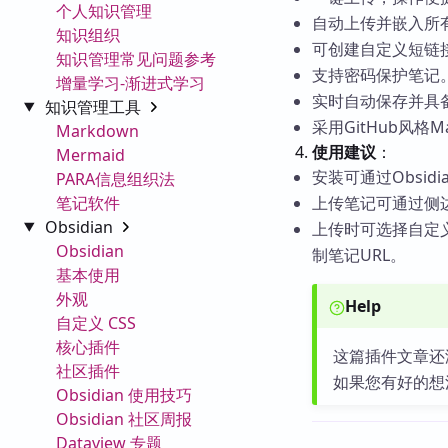
个人知识管理
自动上传并嵌入所
知识组织
可创建自定义短链
知识管理常见问题参考
支持密码保护笔记
增量学习-渐进式学习
实时自动保存并具
知识管理工具
采用GitHub风格
Markdown
使用建议
：
Mermaid
安装可通过Obsid
PARA信息组织法
笔记软件
上传笔记可通过侧
Obsidian
上传时可选择自定
Obsidian
制笔记URL。
基本使用
外观
Help
自定义 CSS
核心插件
这篇插件文章还
社区插件
如果您有好的想
Obsidian 使用技巧
Obsidian 社区周报
Dataview 专题