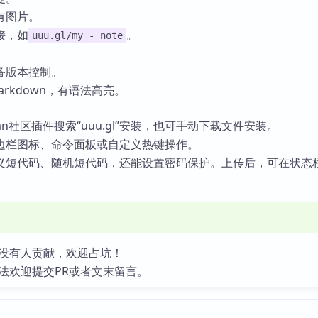
有图片。
接，如
。
uuu.gl/my - note
。
备版本控制。
Markdown，有语法高亮。
ian社区插件搜索“uuu.gl”安装，也可手动下载文件安装。
边栏图标、命令面板或自定义热键操作。
义短代码、随机短代码，还能设置密码保护。上传后，可在状态
没有人贡献，欢迎占坑！
法欢迎提交PR或者文末留言。