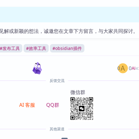
见解或新颖的想法，诚邀您在文章下方留言，与大家共同探讨。
#
发布工具
#
效率工具
#
obsidian插件
0
0
AI
4
反馈交流
微信群
AI 客服
QQ群
其他渠道