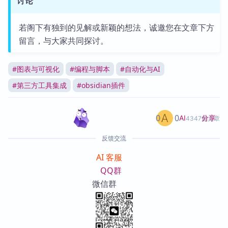
讨论
若阁下有独到的见解或新颖的想法，诚邀您在文章下方
留言，与大家共同探讨。
#
图表与可视化
#
编程与脚本
#
自动化与AI
#
第三方工具集成
#
obsidian插件
0
0
分享
AI
4347篇文章
反馈交流
AI 客服
QQ群
微信群