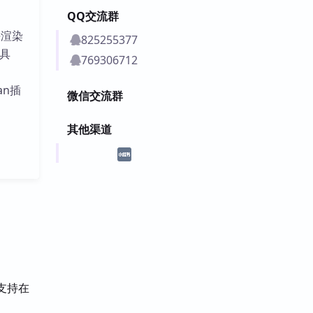
QQ交流群
块渲染
825255377
具
769306712
an插
微信交流群
其他渠道
支持在