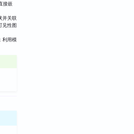
直接嵌
状并关联
可见性图
；利用模