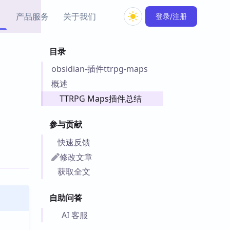
产品服务
关于我们
登录/注册
目录
教程资源
obsidian-插件ttrpg-maps
Simple MindMap
Obsidian 教程
New
rkdown 一键成图的
基础用法、插件与外观
概述
sidian 思维导图插件
片段
TTRPG Maps插件总结
ino
Obsidian 主题
参与贡献
Mer 出品的闪念笔记
主题下载与外观美化
件
快速反馈
Zotero 教程
修改文章
件集市
Zotero 使用与插件教程
获取全文
类挂件，丰富笔记页
件
自助问答
件
 卡实例库
AI 客服
telkasten 实践示例