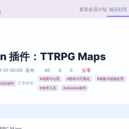
首页
会员计划
知识社区
部
快捷入口
插件与市场
效率产品
社区首页
Obsidian 插件
最近更新
插件市场与国内加速下
Ma
主题标签
载
Ob
ian 插件：TTRPG Maps
协作者
视频教程
PKMer Market
Th
1-01 00:00
发布
40
0
0
分享
加速访问 Obsidian 官方
PK
Top5
热门链接
市场
插
#
地图与位置
#
图表与可视化
#
模板与链接处理
文章标签：
ian社区插件
Zotero 专题
#
效率工具
#
obsidian插件
Zotero 插件
挂
Obsidian 专题
Zotero 插件资源与加速
各
Obsidian 核心插
服务
面
Obsidian 社区插
知识管理
ZK
Zet
PG Maps