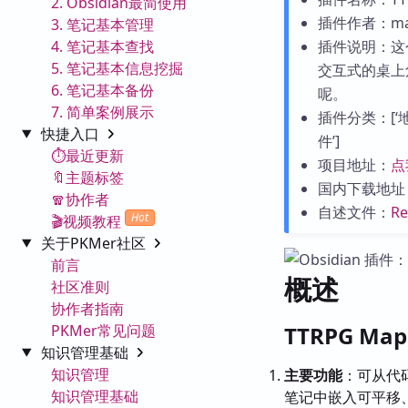
2. Obsidian最简使用
插件作者：mat
3. 笔记基本管理
4. 笔记基本查找
插件说明：这
5. 笔记基本信息挖掘
交互式的桌上
6. 笔记基本备份
呢。
7. 简单案例展示
插件分类：[‘地图
快捷入口
件’]
⏱️最近更新
项目地址：
点
🔖主题标签
国内下载地址
🧣协作者
自述文件：
R
Hot
🎬视频教程
关于PKMer社区
前言
概述
社区准则
协作者指南
PKMer常见问题
TTRPG M
知识管理基础
知识管理
主要功能
：可从代
知识管理基础
笔记中嵌入可平移