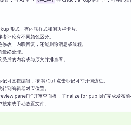
场景，当 AI 留下
等 CriticMarkup 标记时，可在此
{++…++}
cMarkup 形式，有内联样式和侧边栏卡片。
作者评论有不同颜色区分。
绝修改，内联回复，还能删除消息或线程。
的最终处理。
接受后的内容或与原文并排查看。
记可直接编辑，按 ⌘/Ctrl 点击标记可打开侧边栏。
跳转到编辑器对应位置。
view panel”打开审查面板，“Finalize for publish”完成发
中搜索或手动放置文件。