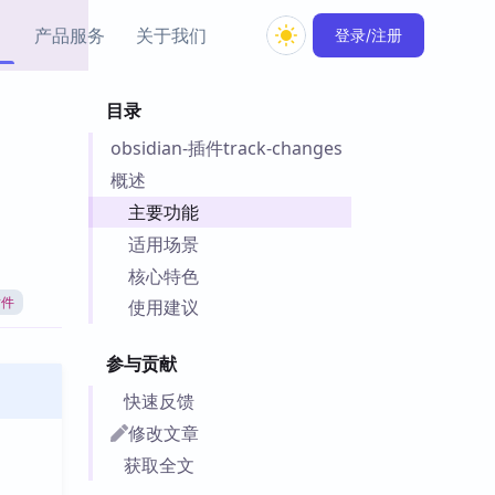
产品服务
关于我们
登录/注册
目录
教程资源
obsidian-插件track-changes
Simple MindMap
Obsidian 教程
New
rkdown 一键成图的
基础用法、插件与外观
概述
sidian 思维导图插件
片段
主要功能
适用场景
ino
Obsidian 主题
核心特色
Mer 出品的闪念笔记
主题下载与外观美化
件
插件
使用建议
Zotero 教程
件集市
Zotero 使用与插件教程
参与贡献
类挂件，丰富笔记页
件
快速反馈
件
修改文章
 卡实例库
获取全文
telkasten 实践示例