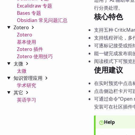
适用于 AI 辅助审查
Excalidraw 专题
行分类处理。
Bases 专题
核心特色
Obsidian 常见问题汇总
Zotero
支持五种 Criti
Zotero
支持线程评论，多
基本使用
可逐标记接受或拒
Zotero 插件
能一键完成发布前
Zotero 使用技巧
阅读模式下可预览
太微
使用建议
太微
知识管理应用
在实时预览中点击标
学术研究
点击侧边栏卡片可
其它
可通过命令“Open re
英语学习
安装可在社区插件
Help