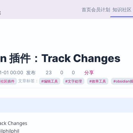
首页
会员计划
知识社区
部
快捷入口
插件与市场
效率产品
社区首页
Obsidian 插件
最近更新
插件市场与国内加速下
Ma
主题标签
载
Ob
an 插件：Track Changes
协作者
视频教程
PKMer Market
Th
1-01 00:00
发布
23
0
0
分享
加速访问 Obsidian 官方
PK
Top5
文章标签：
热门链接
市场
插
ian社区插件
#
编辑工具
#
文字处理
#
效率工具
#
obsidian
Zotero 专题
Zotero 插件
挂
Obsidian 专题
Zotero 插件资源与加速
各
Obsidian 核心插
服务
面
Obsidian 社区插
知识管理
ZK
k Changes
Zet
hilphil