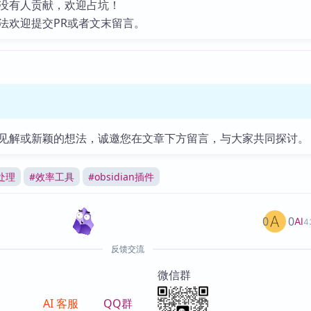
没有人贡献，欢迎占坑！
法欢迎提交PR或者文末留言。
见解或新颖的想法，诚邀您在文章下方留言，与大家共同探讨。
处理
#
效率工具
#
obsidian插件
0
0
AI
4
反馈交流
微信群
AI 客服
QQ群