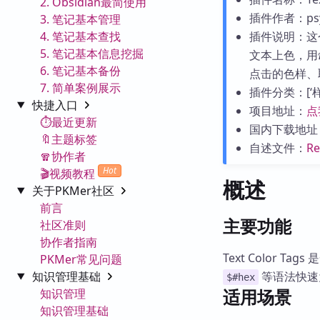
2. Obsidian最简使用
插件作者：ps
3. 笔记基本管理
4. 笔记基本查找
插件说明：这
5. 笔记基本信息挖掘
文本上色，用
6. 笔记基本备份
点击的色样、
7. 简单案例展示
插件分类：[‘样式
快捷入口
项目地址：
点
⏱️最近更新
国内下载地址
🔖主题标签
自述文件：
R
🧣协作者
Hot
🎬视频教程
概述
关于PKMer社区
前言
主要功能
社区准则
协作者指南
Text Color 
PKMer常见问题
知识管理基础
等语法快速
$#hex
适用场景
知识管理
知识管理基础