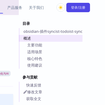
产品服务
关于我们
登录/注册
目录
教程资源
obsidian-插件syncist-todoist-sync
Simple MindMap
Obsidian 教程
New
rkdown 一键成图的
基础用法、插件与外观
概述
sidian 思维导图插件
片段
主要功能
适用场景
ino
Obsidian 主题
核心特色
Mer 出品的闪念笔记
主题下载与外观美化
件
使用建议
Zotero 教程
化与AI
件集市
Zotero 使用与插件教程
参与贡献
类挂件，丰富笔记页
件
快速反馈
件
修改文章
 卡实例库
获取全文
telkasten 实践示例