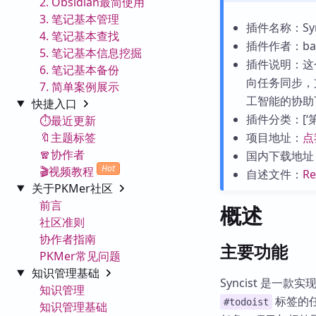
2. Obsidian最简使用
3. 笔记基本管理
插件名称：Syncis
4. 笔记基本查找
插件作者：bast
5. 笔记基本信息挖掘
插件说明：这个
6. 笔记基本备份
向任务同步，
7. 简单案例展示
工智能的协助
快捷入口
插件分类：[‘第三
⏱️最近更新
🔖主题标签
项目地址：
点
🧣协作者
国内下载地址
Hot
🎬视频教程
自述文件：
R
关于PKMer社区
前言
概述
社区准则
协作者指南
主要功能
PKMer常见问题
知识管理基础
Syncist 是一款实现
知识管理
标签的任
#todoist
知识管理基础