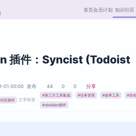
首页
会员计划
知识社区
部
快捷入口
插件与市场
效率产品
社区首页
Obsidian 插件
最近更新
插件市场与国内加速下
Ma
主题标签
载
Ob
an 插件：Syncist (Todoist
协作者
视频教程
PKMer Market
Th
加速访问 Obsidian 官方
PK
Top5
热门链接
市场
插
1-01 00:00
发布
44
0
0
分享
Zotero 专题
#
第三方工具集成
#
任务管理
#
效率工具
#
自动
Zotero 插件
挂
文章标签：
Obsidian 专题
ian社区插件
Zotero 插件资源与加速
各
#
obsidian插件
Obsidian 核心插
服务
面
Obsidian 社区插
知识管理
ZK
Zet