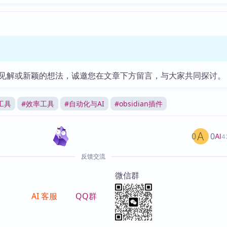
见解或新颖的想法，诚邀您在文章下方留言，与大家共同探讨。
工具
#
效率工具
#
自动化与AI
#
obsidian插件
0
0
AI
4
反馈交流
微信群
AI 客服
QQ群