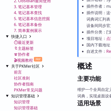
2. Obsidian最简使用
插件作者：mas
3. 笔记基本管理
4. 笔记基本查找
插件说明：这
5. 笔记基本信息挖掘
词典词汇列表
6. 笔记基本备份
设备间同步官
7. 简单案例展示
插件分类：[‘文字处
快捷入口
项目地址：
点
⏱️最近更新
国内下载地址
🔖主题标签
自述文件：
R
🧣协作者
Hot
🎬视频教程
概述
关于PKMer社区
前言
主要功能
社区准则
协作者指南
维护一个全局自定
PKMer常见问题
知识管理基础
词典，实现桌面设
适用场景
知识管理
知识管理基础