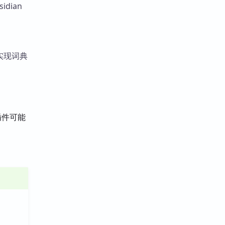
dian
）实现词典
，插件可能