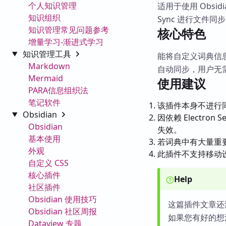
个人知识管理
适用于使用 Obsi
知识组织
Sync 进行文件同
知识管理常见问题参考
核心特色
增量学习-渐进式学习
知识管理工具
能将自定义词典信息移
Markdown
自动同步，用户无
Mermaid
使用建议
PARA信息组织法
笔记软件
该插件本身不进行同步
Obsidian
因依赖 Electron
Obsidian
失效。
基本使用
若词典中有大量重
外观
此插件不支持移动设备
自定义 CSS
核心插件
Help
社区插件
Obsidian 使用技巧
这篇插件文章还
Obsidian 社区周报
如果您有好的想
Dataview 专题