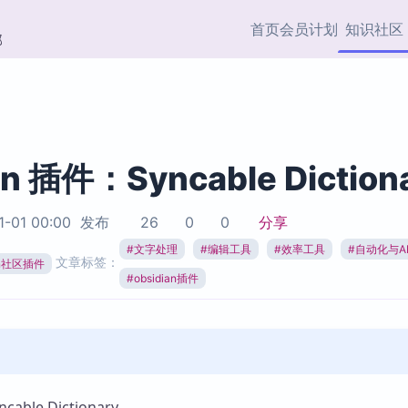
首页
会员计划
知识社区
部
快捷入口
插件与市场
效率产品
社区首页
Obsidian 插件
最近更新
插件市场与国内加速下
Ma
主题标签
载
Ob
an 插件：Syncable Diction
协作者
视频教程
PKMer Market
Th
1-01 00:00
发布
26
0
0
分享
加速访问 Obsidian 官方
PK
Top5
热门链接
市场
插
#
文字处理
#
编辑工具
#
效率工具
#
自动化与A
文章标签：
ian社区插件
Zotero 专题
#
obsidian插件
Zotero 插件
挂
Obsidian 专题
Zotero 插件资源与加速
各
Obsidian 核心插
服务
面
Obsidian 社区插
知识管理
ZK
Zet
ble Dictionary