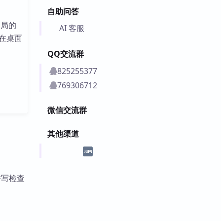
自助问答
全局的
AI 客服
在桌面
QQ交流群
825255377
769306712
微信交流群
其他渠道
拼写检查