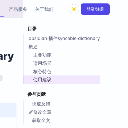
产品服务
关于我们
登录/注册
目录
教程资源
obsidian-插件syncable-dictionary
Simple MindMap
Obsidian 教程
New
rkdown 一键成图的
基础用法、插件与外观
概述
sidian 思维导图插件
片段
ary
主要功能
适用场景
ino
Obsidian 主题
核心特色
Mer 出品的闪念笔记
主题下载与外观美化
件
I
使用建议
Zotero 教程
件集市
Zotero 使用与插件教程
参与贡献
类挂件，丰富笔记页
件
快速反馈
件
修改文章
 卡实例库
获取全文
telkasten 实践示例