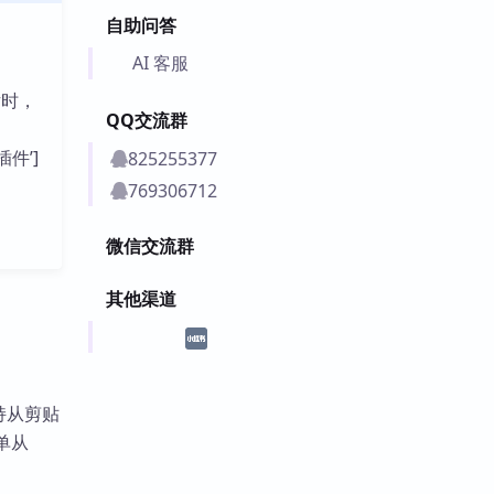
自助问答
AI 客服
片时，
QQ交流群
插件’]
825255377
769306712
微信交流群
其他渠道
支持从剪贴
单从