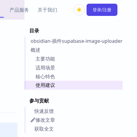
产品服务
关于我们
登录/注册
目录
教程资源
obsidian-插件supabase-image-uploader
Simple MindMap
Obsidian 教程
New
rkdown 一键成图的
基础用法、插件与外观
概述
sidian 思维导图插件
片段
主要功能
适用场景
ino
Obsidian 主题
核心特色
Mer 出品的闪念笔记
主题下载与外观美化
件
使用建议
Zotero 教程
件集市
Zotero 使用与插件教程
参与贡献
类挂件，丰富笔记页
件
快速反馈
件
修改文章
 卡实例库
获取全文
telkasten 实践示例