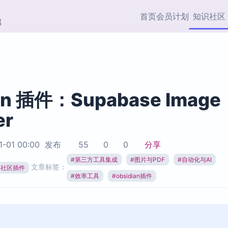
首页
会员计划
知识社区
部
快捷入口
插件与市场
效率产品
社区首页
Obsidian 插件
最近更新
插件市场与国内加速下
Ma
主题标签
载
Ob
an 插件：Supabase Image
协作者
er
视频教程
PKMer Market
Th
加速访问 Obsidian 官方
PK
Top5
热门链接
市场
插
1-01 00:00
发布
55
0
0
分享
Zotero 专题
#
第三方工具集成
#
图片与PDF
#
自动化与AI
Zotero 插件
挂
文章标签：
Obsidian 专题
ian社区插件
Zotero 插件资源与加速
各
#
效率工具
#
obsidian插件
Obsidian 核心插
服务
面
Obsidian 社区插
知识管理
ZK
Zet