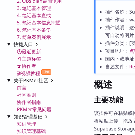
2. Obsidian最简使用
3. 笔记基本管理
插件名称：Supa
4. 笔记基本查找
插件作者：way
5. 笔记基本信息挖掘
插件说明：这
6. 笔记基本备份
可自动将图片上
7. 简单案例展示
插件分类：[‘第三
快捷入口
项目地址：
点
⏱️最近更新
🔖主题标签
国内下载地址
🧣协作者
自述文件：
R
Hot
🎬视频教程
关于PKMer社区
概述
前言
社区准则
主要功能
协作者指南
PKMer常见问题
该插件可在粘贴或拖放
知识管理基础
板粘贴上传、拖放
知识管理
Supabase Stor
知识管理基础