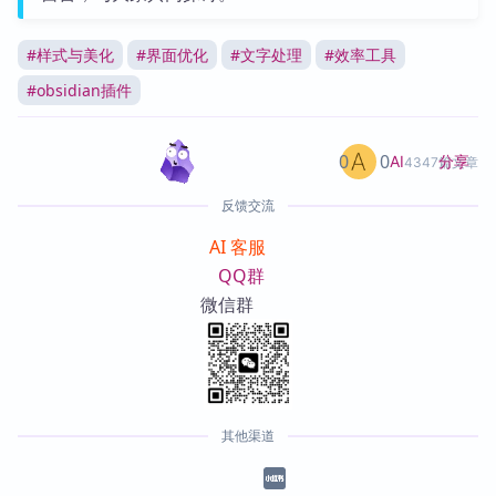
#
样式与美化
#
界面优化
#
文字处理
#
效率工具
#
obsidian插件
0
0
分享
AI
4347篇文章
反馈交流
AI 客服
QQ群
微信群
其他渠道