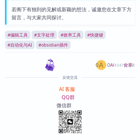
若阁下有独到的见解或新颖的想法，诚邀您在文章下方
留言，与大家共同探讨。
#
编辑工具
#
文字处理
#
效率工具
#
快捷键
#
自动化与AI
#
obsidian插件
0
0
分享
AI
4347篇文章
反馈交流
AI 客服
QQ群
微信群