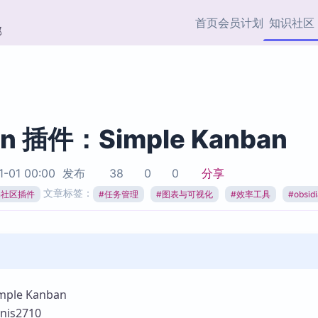
首页
会员计划
知识社区
部
快捷入口
插件与市场
效率产品
社区首页
Obsidian 插件
最近更新
插件市场与国内加速下
Ma
主题标签
载
Ob
an 插件：Simple Kanban
协作者
视频教程
PKMer Market
Th
1-01 00:00
发布
38
0
0
分享
加速访问 Obsidian 官方
PK
Top5
文章标签：
热门链接
市场
插
ian社区插件
#
任务管理
#
图表与可视化
#
效率工具
#
obsi
Zotero 专题
Zotero 插件
挂
Obsidian 专题
Zotero 插件资源与加速
各
Obsidian 核心插
服务
面
Obsidian 社区插
知识管理
ZK
le Kanban
Zet
is2710