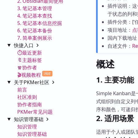
2. Obsidian最简使用
插件说明：这
3. 笔记基本管理
于状态的列和
4. 笔记基本查找
插件分类：[‘任务
5. 笔记基本信息挖掘
项目地址：
点
6. 笔记基本备份
7. 简单案例展示
国内下载地址
快捷入口
自述文件：
R
⏱️最近更新
🔖主题标签
概述
🧣协作者
Hot
🎬视频教程
1. 主要功能
关于PKMer社区
前言
Simple Kan
社区准则
式组织到自定义列
协作者指南
序和颜色，可递归
PKMer常见问题
2. 适用场景
知识管理基础
知识管理
适用于个人或团队
知识管理基础