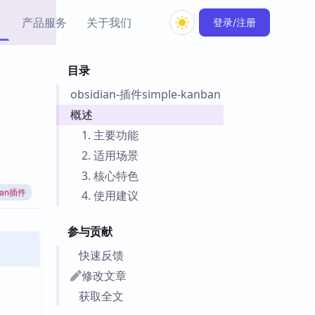
产品服务
关于我们
登录/注册
目录
教程资源
obsidian-插件simple-kanban
Simple MindMap
Obsidian 教程
New
rkdown 一键成图的
基础用法、插件与外观
概述
sidian 思维导图插件
片段
1. 主要功能
2. 适用场景
ino
Obsidian 主题
3. 核心特色
Mer 出品的闪念笔记
主题下载与外观美化
件
dian插件
4. 使用建议
Zotero 教程
件集市
Zotero 使用与插件教程
参与贡献
类挂件，丰富笔记页
件
快速反馈
件
修改文章
 卡实例库
获取全文
telkasten 实践示例