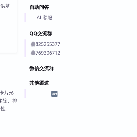
提供基
自助问答
AI 客服
QQ交流群
825255377
769306712
微信交流群
其他渠道
以卡片形
移除、排
属性。
。