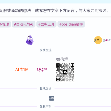
见解或新颖的想法，诚邀您在文章下方留言，与大家共同探讨。
务管理
#
自动化与AI
#
效率工具
#
obsidian插件
0
0
AI
4
反馈交流
微信群
AI 客服
QQ群
其他渠道
版权声明