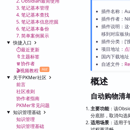
2. Obsidian最简使用
3. 笔记基本管理
插件名称：Autom
4. 笔记基本查找
插件作者：Niko
5. 笔记基本信息挖掘
插件说明：这
6. 笔记基本备份
移到对应板块
7. 简单案例展示
插件分类：[‘搜索
快捷入口
项目地址：
点
⏱️最近更新
🔖主题标签
国内下载地址
🧣协作者
自述文件：
R
Hot
🎬视频教程
关于PKMer社区
概述
前言
社区准则
自动购物清
协作者指南
PKMer常见问题
主要功能
：该Ob
知识管理基础
分底部，取消勾选
知识管理
适用场景
：适用于
知识管理基础
过程更流畅。