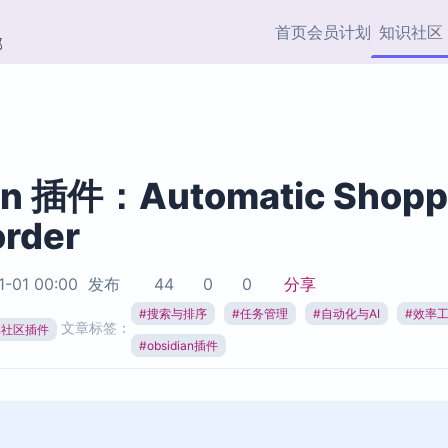
首页
会员计划
知识社区
部
快捷入口
插件与市场
效率产品
社区首页
Obsidian 插件
最近更新
插件市场与国内加速下
Ma
主题标签
载
Ob
an 插件：Automatic Shopp
协作者
order
视频教程
PKMer Market
Th
加速访问 Obsidian 官方
PK
Top5
热门链接
市场
插
1-01 00:00
发布
44
0
0
分享
Zotero 专题
#
搜索与排序
#
任务管理
#
自动化与AI
#
效率
Zotero 插件
挂
文章标签：
Obsidian 专题
ian社区插件
Zotero 插件资源与加速
各
#
obsidian插件
Obsidian 核心插
服务
面
Obsidian 社区插
知识管理
ZK
Zet