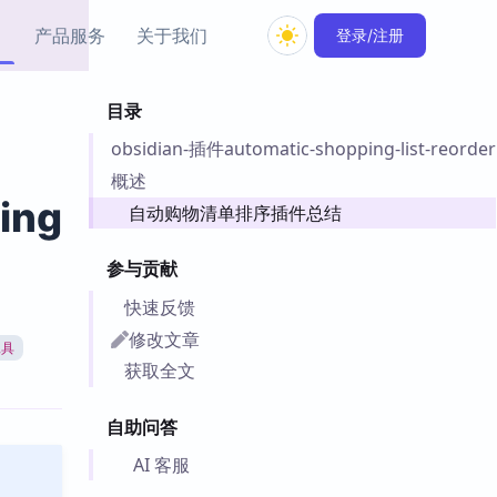
产品服务
关于我们
登录/注册
目录
教程资源
obsidian-插件automatic-shopping-list-reorder
Simple MindMap
Obsidian 教程
New
rkdown 一键成图的
基础用法、插件与外观
概述
sidian 思维导图插件
片段
ing
自动购物清单排序插件总结
ino
Obsidian 主题
参与贡献
Mer 出品的闪念笔记
主题下载与外观美化
件
快速反馈
Zotero 教程
修改文章
工具
件集市
Zotero 使用与插件教程
获取全文
类挂件，丰富笔记页
件
自助问答
件
 卡实例库
AI 客服
telkasten 实践示例