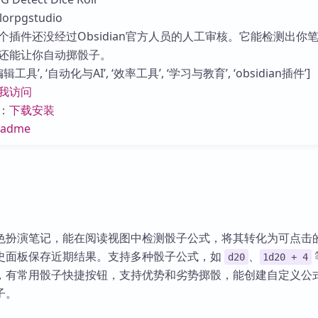
库
rpgstudio
个插件还没经过Obsidian官方人员的人工审核。它能检测出你
还能让你自动掷骰子。
工具’, ‘自动化与AI’, ‘效率工具’, ‘学习与教育’, ‘obsidian插件’]
我访问
：
下载安装
eadme
色扮演笔记，能在阅读视图中检测骰子公式，将其转化为可点击
史面板保存近期结果。支持多种骰子公式，如
、
d20
1d20 + 4
，有常用骰子快捷按钮，支持优势和劣势掷骰，能创建自定义公
子。