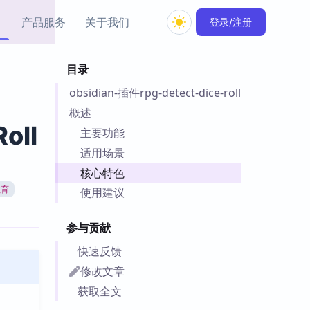
产品服务
关于我们
登录/注册
目录
教程资源
obsidian-插件rpg-detect-dice-roll
Simple MindMap
Obsidian 教程
New
rkdown 一键成图的
基础用法、插件与外观
概述
sidian 思维导图插件
片段
oll
主要功能
适用场景
ino
Obsidian 主题
核心特色
Mer 出品的闪念笔记
主题下载与外观美化
件
教育
使用建议
Zotero 教程
件集市
Zotero 使用与插件教程
参与贡献
类挂件，丰富笔记页
件
快速反馈
件
修改文章
 卡实例库
获取全文
telkasten 实践示例