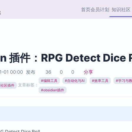
首页
会员计划
知识社区
部
快捷入口
插件与市场
效率产品
社区首页
Obsidian 插件
最近更新
插件市场与国内加速下
Ma
主题标签
载
Ob
an 插件：RPG Detect Dice R
协作者
视频教程
PKMer Market
Th
1-01 00:00
发布
36
0
0
分享
加速访问 Obsidian 官方
PK
Top5
热门链接
市场
插
#
编辑工具
#
自动化与AI
#
效率工具
#
学习与
文章标签：
ian社区插件
Zotero 专题
#
obsidian插件
Zotero 插件
挂
Obsidian 专题
Zotero 插件资源与加速
各
Obsidian 核心插
服务
面
Obsidian 社区插
知识管理
ZK
Zet
etect Dice Roll