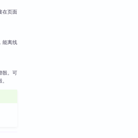
接在页面
，能离线
掷骰。可
骰。