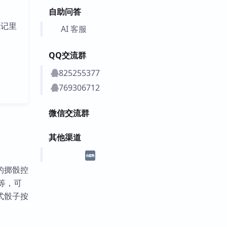
自助问答
笔记里
AI 客服
QQ交流群
825255377
769306712
微信交流群
其他渠道
的掷骰控
等，可
式骰子按