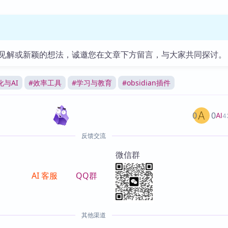
见解或新颖的想法，诚邀您在文章下方留言，与大家共同探讨。
化与AI
#
效率工具
#
学习与教育
#
obsidian插件
0
0
AI
4
反馈交流
微信群
AI 客服
QQ群
其他渠道