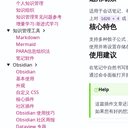
个人知识管理
知识组织
适用于会话笔记、
知识管理常见问题参考
上对
或
1d20 + 4
增量学习-渐进式学习
核心特色
知识管理工具
Markdown
支持多种骰子公式
Mermaid
使用并将设置存储
PARA信息组织法
使用建议
笔记软件
Obsidian
在笔记中自然书写
Obsidian
通过命令面板打开
基本使用
外观
Help
自定义 CSS
核心插件
这篇插件文章还
社区插件
如果您有好的想
Obsidian 使用技巧
Obsidian 社区周报
Dataview 专题