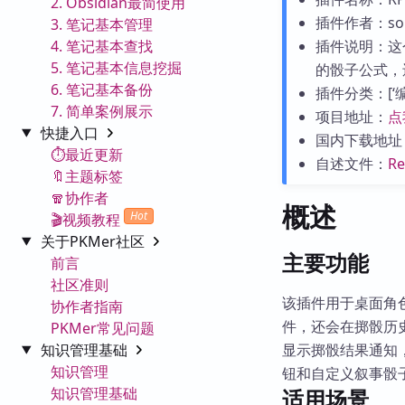
2. Obsidian最简使用
插件作者：solo
3. 笔记基本管理
4. 笔记基本查找
插件说明：这
5. 笔记基本信息挖掘
的骰子公式，
6. 笔记基本备份
插件分类：[‘编辑
7. 简单案例展示
项目地址：
点
快捷入口
国内下载地址
⏱️最近更新
自述文件：
R
🔖主题标签
🧣协作者
概述
Hot
🎬视频教程
关于PKMer社区
主要功能
前言
社区准则
该插件用于桌面角
协作者指南
件，还会在掷骰历
PKMer常见问题
知识管理基础
显示掷骰结果通知
知识管理
钮和自定义叙事骰
知识管理基础
适用场景