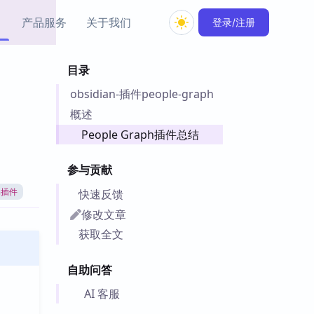
产品服务
关于我们
登录/注册
目录
教程资源
obsidian-插件people-graph
Simple MindMap
Obsidian 教程
New
rkdown 一键成图的
基础用法、插件与外观
概述
sidian 思维导图插件
片段
People Graph插件总结
ino
Obsidian 主题
参与贡献
Mer 出品的闪念笔记
主题下载与外观美化
件
快速反馈
an插件
Zotero 教程
修改文章
件集市
Zotero 使用与插件教程
获取全文
类挂件，丰富笔记页
件
自助问答
件
 卡实例库
AI 客服
telkasten 实践示例