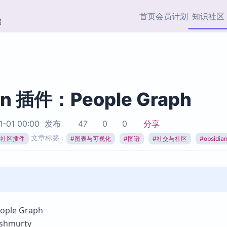
首页
会员计划
知识社区
部
快捷入口
插件与市场
效率产品
社区首页
Obsidian 插件
最近更新
插件市场与国内加速下
Ma
主题标签
载
Ob
an 插件：People Graph
协作者
视频教程
PKMer Market
Th
1-01 00:00
发布
47
0
0
分享
加速访问 Obsidian 官方
PK
Top5
文章标签：
热门链接
市场
插
ian社区插件
#
图表与可视化
#
图谱
#
社交与社区
#
obsidi
Zotero 专题
Zotero 插件
挂
Obsidian 专题
Zotero 插件资源与加速
各
Obsidian 核心插
服务
面
Obsidian 社区插
知识管理
ZK
le Graph
Zet
hmurty