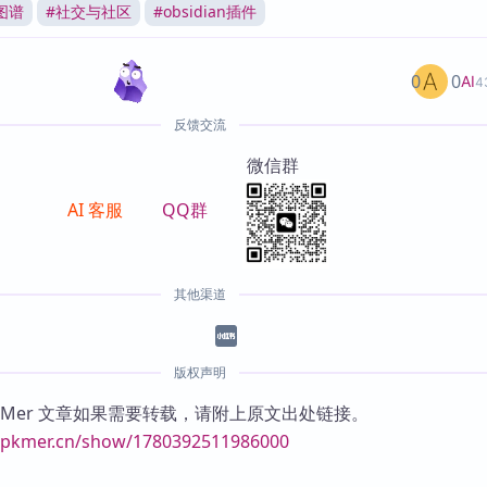
图谱
#
社交与社区
#
obsidian插件
0
0
AI
4
反馈交流
微信群
AI 客服
QQ群
其他渠道
版权声明
KMer 文章如果需要转载，请附上原文出处链接。
//pkmer.cn/show/1780392511986000