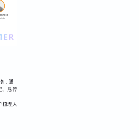
人物，通
记、悬停
户梳理人