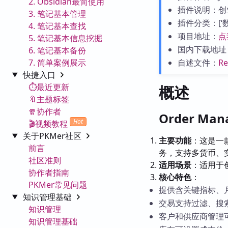
2. Obsidian最简使用
插件说明：创
3. 笔记基本管理
插件分类：[‘数据
4. 笔记基本查找
项目地址：
点
5. 笔记基本信息挖掘
国内下载地址
6. 笔记基本备份
7. 简单案例展示
自述文件：
R
快捷入口
⏱️最近更新
概述
🔖主题标签
🧣协作者
Order Ma
Hot
🎬视频教程
关于PKMer社区
主要功能
：这是一
前言
务，支持多货币、
社区准则
适用场景
：适用于
协作者指南
核心特色
：
PKMer常见问题
提供含关键指标、
知识管理基础
交易支持过滤、搜索
知识管理
客户和供应商管理
知识管理基础