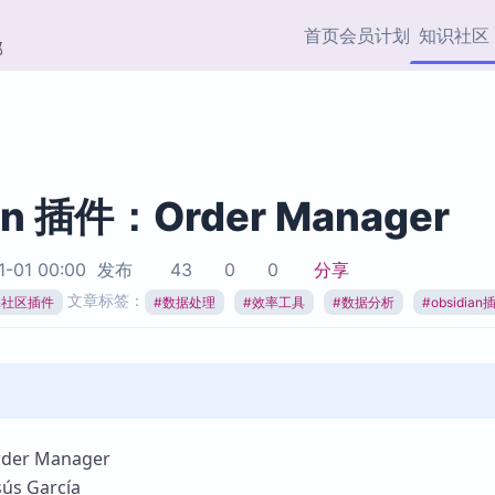
首页
会员计划
知识社区
部
快捷入口
插件与市场
效率产品
社区首页
Obsidian 插件
最近更新
插件市场与国内加速下
Ma
主题标签
载
Ob
an 插件：Order Manager
协作者
视频教程
PKMer Market
Th
1-01 00:00
发布
43
0
0
分享
加速访问 Obsidian 官方
PK
Top5
文章标签：
热门链接
市场
插
ian社区插件
#
数据处理
#
效率工具
#
数据分析
#
obsidian
Zotero 专题
Zotero 插件
挂
Obsidian 专题
Zotero 插件资源与加速
各
Obsidian 核心插
服务
面
Obsidian 社区插
知识管理
ZK
er Manager
Zet
s García