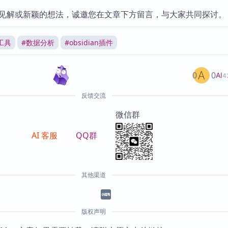
见解或新颖的想法，诚邀您在文章下方留言，与大家共同探讨。
工具
#
数据分析
#
obsidian插件
0
0
AI
4
反馈交流
微信群
AI 客服
QQ群
其他渠道
版权声明