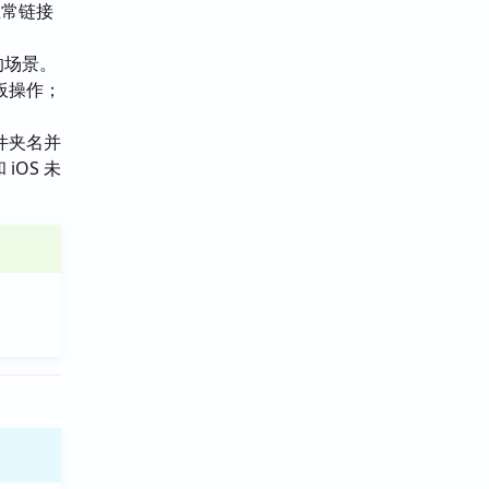
正常链接
的场景。
板操作；
件夹名并
iOS 未