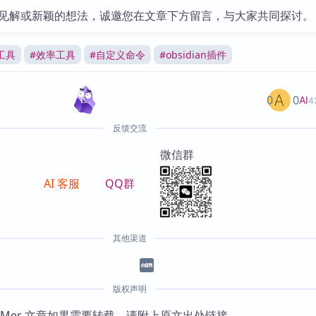
见解或新颖的想法，诚邀您在文章下方留言，与大家共同探讨。
工具
#
效率工具
#
自定义命令
#
obsidian插件
0
0
AI
4
反馈交流
微信群
AI 客服
QQ群
其他渠道
版权声明
KMer 文章如果需要转载，请附上原文出处链接。