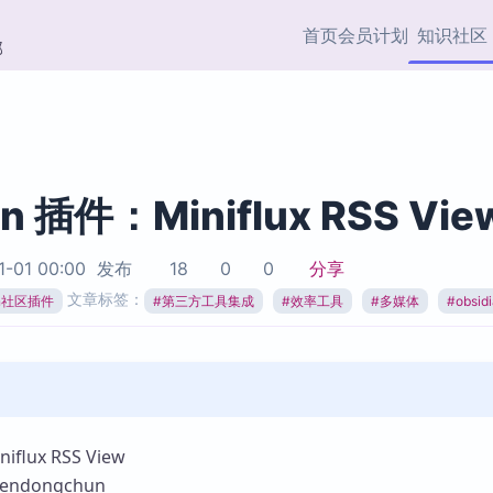
首页
会员计划
知识社区
部
快捷入口
插件与市场
效率产品
社区首页
Obsidian 插件
最近更新
插件市场与国内加速下
Ma
主题标签
载
Ob
an 插件：Miniflux RSS Vie
协作者
视频教程
PKMer Market
Th
1-01 00:00
发布
18
0
0
分享
加速访问 Obsidian 官方
PK
Top5
文章标签：
热门链接
市场
插
ian社区插件
#
第三方工具集成
#
效率工具
#
多媒体
#
obsi
Zotero 专题
Zotero 插件
挂
Obsidian 专题
Zotero 插件资源与加速
各
Obsidian 核心插
服务
面
Obsidian 社区插
知识管理
ZK
lux RSS View
Zet
ndongchun