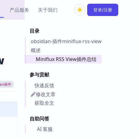
产品服务
关于我们
登录/注册
目录
教程资源
obsidian-插件miniflux-rss-view
Simple MindMap
Obsidian 教程
New
rkdown 一键成图的
基础用法、插件与外观
概述
sidian 思维导图插件
片段
w
Miniflux RSS View插件总结
ino
Obsidian 主题
参与贡献
Mer 出品的闪念笔记
主题下载与外观美化
件
快速反馈
dian插件
Zotero 教程
修改文章
件集市
Zotero 使用与插件教程
获取全文
类挂件，丰富笔记页
件
自助问答
件
 卡实例库
AI 客服
telkasten 实践示例