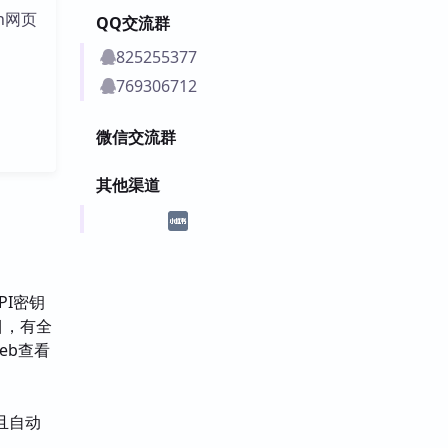
n网页
QQ交流群
825255377
769306712
微信交流群
其他渠道
API密钥
目，有全
eb查看
，且自动