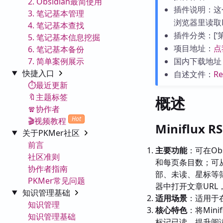
2. Obsidian最简使用
插件说明：这个
3. 笔记基本管理
浏览器里读取M
4. 笔记基本查找
插件分类：[‘第三
5. 笔记基本信息挖掘
项目地址：
点
6. 笔记基本备份
7. 简单案例展示
国内下载地址
快捷入口
自述文件：
R
⏱️最近更新
🔖主题标签
概述
🧣协作者
Hot
🎬视频教程
Miniflux 
关于PKMer社区
前言
主要功能
：可在Obs
社区准则
和每页条目数；可
协作者指南
部、未读、星标等筛
PKMer常见问题
器中打开文章UR
知识管理基础
适用场景
：适用于在O
知识管理
核心特色
：将Min
知识管理基础
标记已读，提升阅