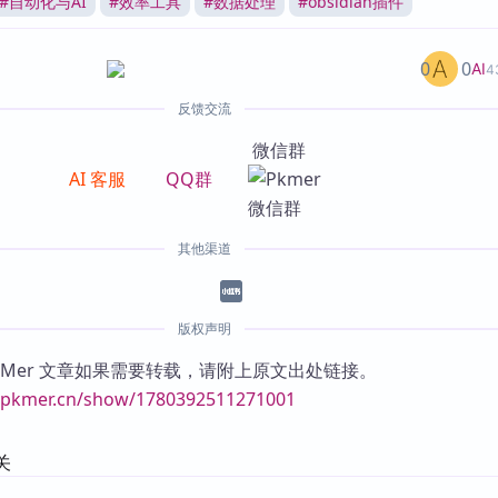
#
自动化与AI
#
效率工具
#
数据处理
#
obsidian插件
0
0
AI
4
反馈交流
微信群
AI 客服
QQ群
其他渠道
版权声明
KMer 文章如果需要转载，请附上原文出处链接。
//pkmer.cn/show/1780392511271001
关