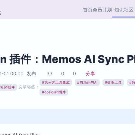
首页
会员计划
知识社区
部
快捷入口
插件与市场
效率产品
社区首页
Obsidian 插件
最近更新
插件市场与国内加速下
Ma
主题标签
载
Ob
an 插件：Memos AI Sync P
协作者
视频教程
PKMer Market
Th
1-01 00:00
发布
33
0
0
分享
加速访问 Obsidian 官方
PK
Top5
热门链接
市场
插
#
第三方工具集成
#
自动化与AI
#
效率工具
#
文章标签：
ian社区插件
Zotero 专题
#
obsidian插件
Zotero 插件
挂
Obsidian 专题
Zotero 插件资源与加速
各
Obsidian 核心插
服务
面
Obsidian 社区插
知识管理
ZK
Zet
s AI Sync Plus