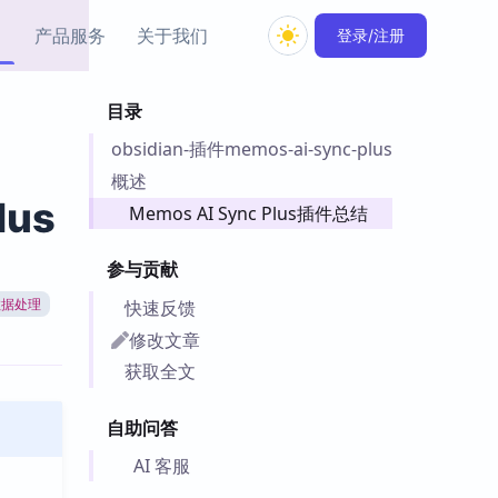
产品服务
关于我们
登录/注册
目录
教程资源
obsidian-插件memos-ai-sync-plus
Simple MindMap
Obsidian 教程
New
rkdown 一键成图的
基础用法、插件与外观
概述
sidian 思维导图插件
片段
lus
Memos AI Sync Plus插件总结
ino
Obsidian 主题
参与贡献
Mer 出品的闪念笔记
主题下载与外观美化
件
快速反馈
数据处理
Zotero 教程
修改文章
件集市
Zotero 使用与插件教程
获取全文
类挂件，丰富笔记页
件
自助问答
件
 卡实例库
AI 客服
telkasten 实践示例