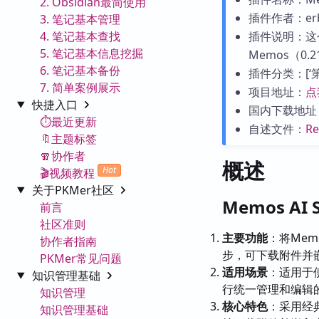
2. Obsidian最简使用
插件作者：erb
3. 笔记基本管理
4. 笔记基本查找
插件说明：这
5. 笔记基本信息挖掘
Memos（0
6. 笔记基本备份
插件分类：[‘第三
7. 简单案例展示
项目地址：
点
快捷入口
国内下载地址
⏱️最近更新
自述文件：
R
🔖主题标签
🧣协作者
概述
Hot
🎬视频教程
关于PKMer社区
Memos AI
前言
社区准则
主要功能
：将Mem
协作者指南
步，可下载附件并
PKMer常见问题
适用场景
：适用于使
知识管理基础
行统一管理和编辑
知识管理
核心特色
：采用经典
知识管理基础