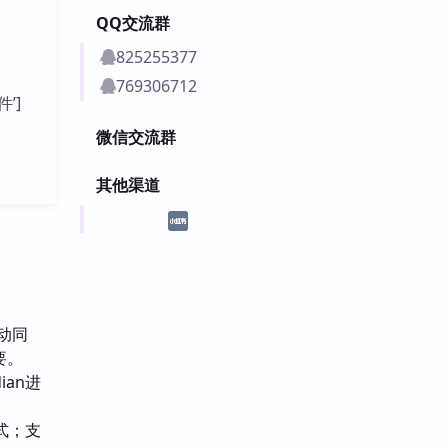
QQ交流群
825255377
769306712
件’]
微信交流群
其他渠道
自动同
要。
ian进
模式；支